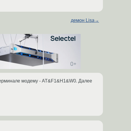
демон Lisa
→
 В терминале модему - AT&F1&H1&W0. Далее