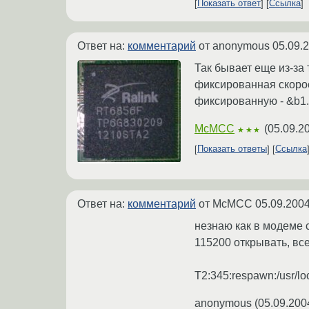
Показать ответ
Ссылка
Ответ на:
комментарий
от anonymous
05.09.
Так бывает еще из-за 
фиксированная скорос
фиксированную - &b1. 
McMCC
(
05.09.2
★★★
Показать ответы
Ссылка
Ответ на:
комментарий
от McMCC
05.09.2004
незнаю как в модеме 
115200 открывать, все
T2:345:respawn:/usr/loc
anonymous
(
05.09.200