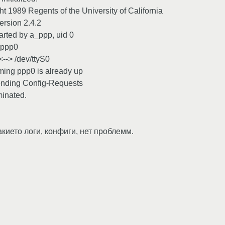
t 1989 Regents of the University of California
ersion 2.4.2
arted by a_ppp, uid 0
 ppp0
--> /dev/ttyS0
uming ppp0 is already up
sending Config-Requests
minated.
акието логи, конфиги, нет проблемм.