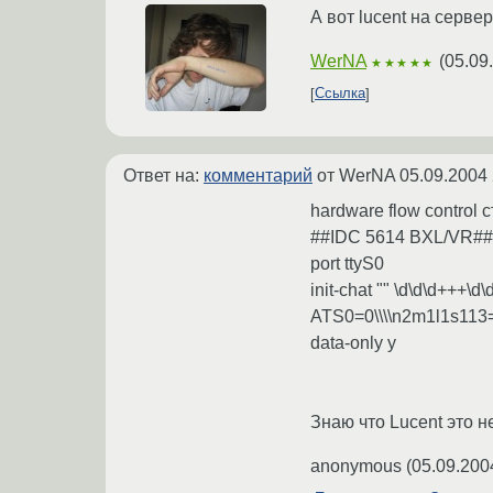
А вот lucent на сервер
WerNA
(
05.09
★★★★★
Ссылка
Ответ на:
комментарий
от WerNA
05.09.2004 
hardware flow control 
##IDC 5614 BXL/VR##
port ttyS0
init-chat "" \d\d\d+++\
ATS0=0\\\\n2m1l1s11
data-only y
Знаю что Lucent это н
anonymous
(
05.09.200