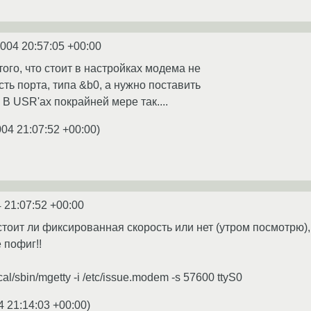
2004 20:57:05 +00:00
того, что стоит в настройках модема не
ть порта, типа &b0, а нужно поставить
В USR'ах покрайней мере так....
004 21:07:52 +00:00
)
 21:07:52 +00:00
стоит ли фиксированная скорость или нет (утром посмотрю),
 пофиг!!
al/sbin/mgetty -i /etc/issue.modem -s 57600 ttyS0
4 21:14:03 +00:00
)