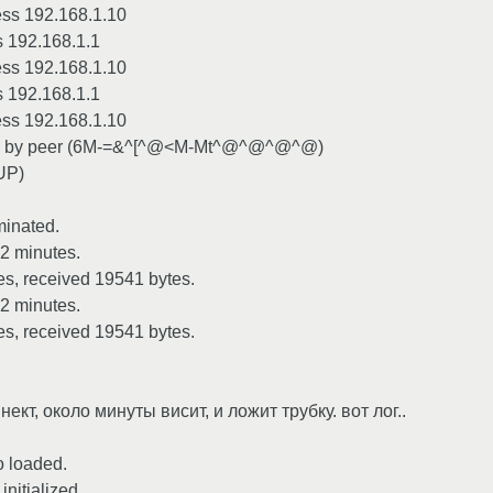
ess 192.168.1.10
s 192.168.1.1
ess 192.168.1.10
s 192.168.1.1
ess 192.168.1.10
ated by peer (6M-=&^[^@<M-Mt^@^@^@^@)
UP)
minated.
2 minutes.
es, received 19541 bytes.
2 minutes.
es, received 19541 bytes.
ект, около минуты висит, и ложит трубку. вот лог..
o loaded.
nitialized.