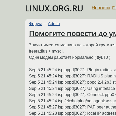
LINUX.ORG.RU
Новости
Г
Форум
—
Admin
Помогите повести до у
Значит имеется машина на которой крутится Di
freeradius + mysql.
Один модем работает нормально ( ttyLT0 )
Sep 5 21:45:24 isp pppd[3027]: Plugin radius.s
Sep 5 21:45:24 isp pppd[3027]: RADIUS plugin i
Sep 5 21:45:24 isp pppd[3027]: pppd 2.4.2b3 st
Sep 5 21:45:24 isp pppd[3027]: Using interface
Sep 5 21:45:24 isp pppd[3027]: Connect: ppp0 <
Sep 5 21:45:24 isp /etc/hotplug/net.agent: ass
Sep 5 21:45:27 isp pppd[3027]: PAP peer authen
Sep 5 21:45:28 isp pppd[3027]: local IP addres