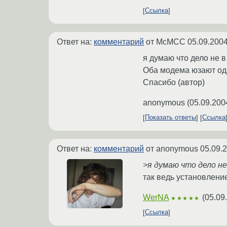
Ссылка
Ответ на:
комментарий
от McMCC
05.09.2004
я думаю что дело не в 
Оба модема юзают одн
Спасибо (автор)
anonymous
(
05.09.200
Показать ответы
Ссылка
Ответ на:
комментарий
от anonymous
05.09.
>я думаю что дело не 
так ведь установление
WerNA
(
05.09
★★★★★
Ссылка