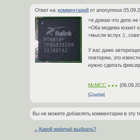
Ответ на:
комментарий
от anonymous
05.09.
>я думаю что дело не в
>Оба модема юзают од
>мысли вслух :) , сов
У вас даже авторизци
повторяю, это известн
нужно сделать фиксир
McMCC
(
06.09.2
★★★
Ссылка
Вы не можете добавлять комментарии в эту т
←
Какой webmail выбрать?