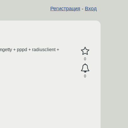
Регистрация
-
Вход
etty + pppd + radiusclient +
0
0