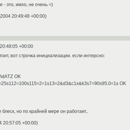
е - это, имхо, не очень =)
.2004 20:49:48 +00:00
)
20:48:05 +00:00
стоит, вот строчка инициализации. если интерсно:
d\d\dATZ OK
3=25s112=100s115=2=1s13=2&d3&c1x&k3s7=90s95.0=1s OK
е блеск, но по крайней мере он работает..
4 20:57:05 +00:00
)