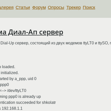
алерея
Статьи
Форум
Опросы
Трекер
Поиск
ма Диал-Ап сервер
al-Up сервер, состоящий из двух модемов ttyLT0 и ttySO, mg
o loaded.
nitialized.
arted by a_ppp, uid 0
 ppp0
--> /dev/ttyLT0
uming ppp0 is already up
tication succeeded for shkolatr
s 192.168.1.1