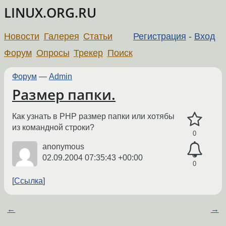
LINUX.ORG.RU
Новости
Галерея
Статьи
Регистрация
-
Вход
Форум
Опросы
Трекер
Поиск
Форум
—
Admin
Размер папки.
Как узнать в РНР размер папки или хотябы
из командной строки?
0
anonymous
02.09.2004 07:35:43 +00:00
0
Ссылка
←
→