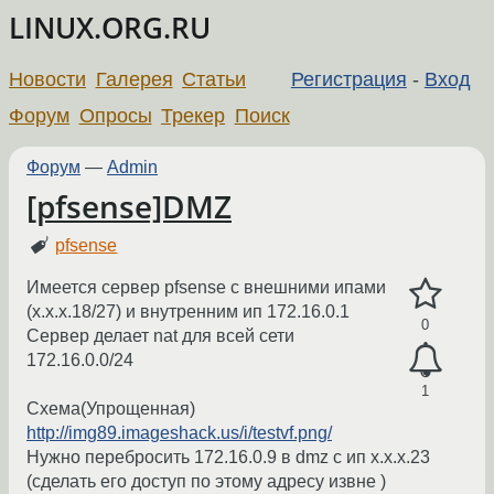
LINUX.ORG.RU
Новости
Галерея
Статьи
Регистрация
-
Вход
Форум
Опросы
Трекер
Поиск
Форум
—
Admin
[pfsense]DMZ
pfsense
Имеется сервер pfsense c внешними ипами
(x.x.x.18/27) и внутренним ип 172.16.0.1
0
Сервер делает nat для всей сети
172.16.0.0/24
1
Схема(Упрощенная)
http://img89.imageshack.us/i/testvf.png/
Нужно перебросить 172.16.0.9 в dmz с ип x.x.x.23
(сделать его доступ по этому адресу извне )