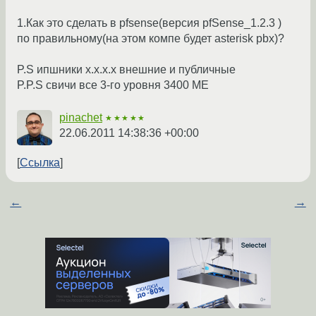
1.Как это сделать в pfsense(версия pfSense_1.2.3 )
по правильному(на этом компе будет asterisk pbx)?
P.S ипшники x.x.x.x внешние и публичные
P.P.S свичи все 3-го уровня 3400 ME
pinachet
★★★★★
22.06.2011 14:38:36 +00:00
Ссылка
←
→