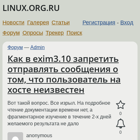
LINUX.ORG.RU
Новости
Галерея
Статьи
Регистрация
-
Вход
Форум
Опросы
Трекер
Поиск
Форум
—
Admin
Как в exim3.10 запретить
отправлять сообщения о
том, что пользователь на
хосте неизвестен
Вот такой вопрос. Все изрыл. На подробное
чтение документации времени нет, а
0
фрагментарное изучение в течение 2-х дней
желаемого результата не дало
0
anonymous