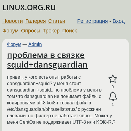
LINUX.ORG.RU
Новости
Галерея
Статьи
Регистрация
-
Вход
Форум
Опросы
Трекер
Поиск
Форум
—
Admin
проблема в связке
squid+dansguardian
привет.. у кого есть опыт работы с
dansguardian+squid? у меня стоит
0
dansguardian +squid.. но проблема у меня в
том что dansguardian не понимает файлы с
кодировками utf-8 koi8-r создал файл в
1
/etc/dansguardian/phraselists/rus/ с русскини
словами. но филтер не работает явно... Может у
меня CentOs не подерживает UTF-8 или KOI8-R.?