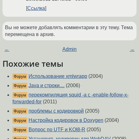
Ссылка
Вы не можете добавлять комментарии в эту тему. Тема
перемещена в архив.
←
Admin
→
Похожие темы
Использование xmlwrapp
(2004)
Форум
Java и строки....
(2006)
Форум
перекомпиляция squid -а с -enable-follow-x-
Форум
forwarded-for
(2011)
проблемы с кодировкой
(2005)
Форум
Настройка кодировок в Doxygen
(2004)
Форум
Вопрос по UTF и KOI8-R
(2005)
Форум
Установить кодировку для WebDAV
(2008)