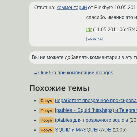
Ответ на:
комментарий
от Pinkbyte
10.05.201
спасибо. именно это и
ldr
(
11.05.2011 06:47:4
Ссылка
Вы не можете добавлять комментарии в эту т
←
Ошибка при компиляции mangos
Похожие темы
неработает прозрачное проксиров
Форум
ipatbles + Squid (http,https) и Telegr
Форум
iptables для прозрачного squid'а
(20
Форум
SQUID и MASQUERADE
(2005)
Форум