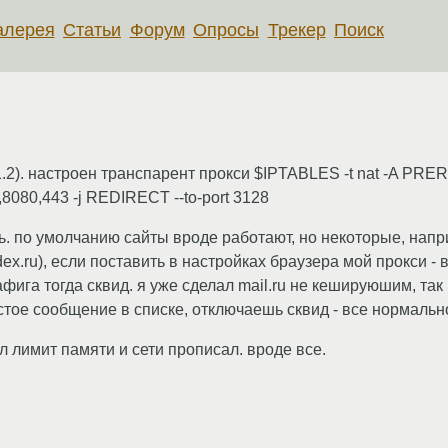
алерея
Статьи
Форум
Опросы
Трекер
Поиск
-1.2). настроен транспарент прокси $IPTABLES -t nat -A PRE
,8080,443 -j REDIRECT --to-port 3128
ть. по умолчанию сайты вроде работают, но некоторые, нап
dex.ru), если поставить в настройках браузера мой прокси -
фига тогда сквид. я уже сделал mail.ru не кешируюшим, так 
ое сообщение в списке, отключаешь сквид - все нормально)
 лимит памяти и сети прописал. вроде все.