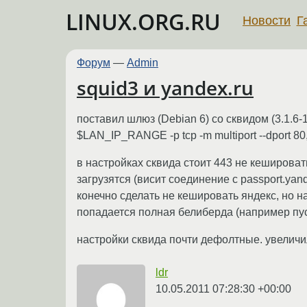
LINUX.ORG.RU
Новости
Г
Форум
—
Admin
squid3 и yandex.ru
поставил шлюз (Debian 6) со сквидом (3.1.6
$LAN_IP_RANGE -p tcp -m multiport --dport 80
в настройках сквида стоит 443 не кеширова
загрузятся (висит соединение с passport.yan
конечно сделать не кешировать яндекс, но на
попадается полная белиберда (например пуст
настройки сквида почти дефолтные. увеличил
ldr
10.05.2011 07:28:30 +00:00