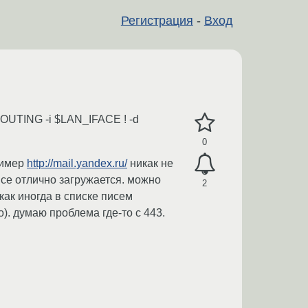
Регистрация
-
Вход
ROUTING -i $LAN_IFACE ! -d
0
ример
http://mail.yandex.ru/
никак не
 все отлично загружается. можно
2
как иногда в списке писем
. думаю проблема где-то с 443.