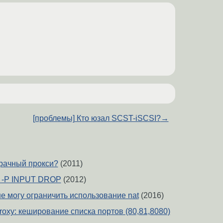
[проблемы] Кто юзал SCST-iSCSI?
→
зрачный прокси?
(2011)
S -P INPUT DROP
(2012)
е могу ограничить использование nat
(2016)
 proxy: кеширование списка портов (80,81,8080)