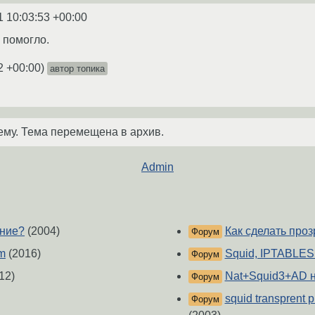
1 10:03:53 +00:00
 помогло.
2 +00:00
)
автор топика
ему. Тема перемещена в архив.
Admin
ание?
(2004)
Как сделать про
Форум
am
(2016)
Squid, IPTABLE
Форум
12)
Nat+Squid3+AD н
Форум
squid transprent
Форум