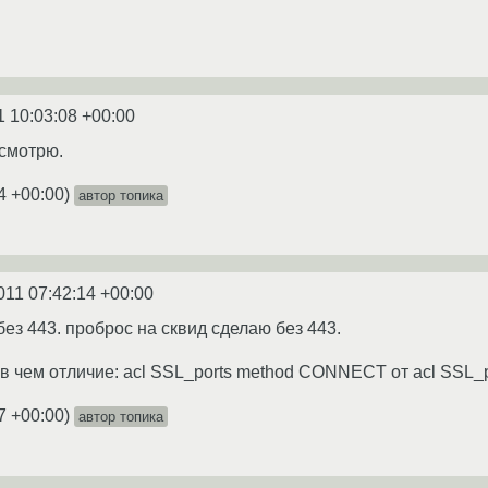
1 10:03:08 +00:00
осмотрю.
4 +00:00
)
автор топика
011 07:42:14 +00:00
без 443. проброс на сквид сделаю без 443.
43 в чем отличие: acl SSL_ports method CONNECT от acl SSL
7 +00:00
)
автор топика