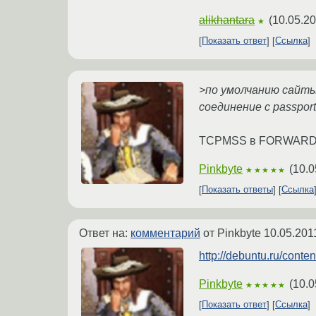
alikhantara
(
10.05.20
★
Показать ответ
Ссылка
>по умолчанию сайт
соединение с passport
TCPMSS в FORWARD i
Pinkbyte
(
10.0
★★★★★
Показать ответы
Ссылка
Ответ на:
комментарий
от Pinkbyte
10.05.201
http://debuntu.ru/conte
Pinkbyte
(
10.0
★★★★★
Показать ответ
Ссылка