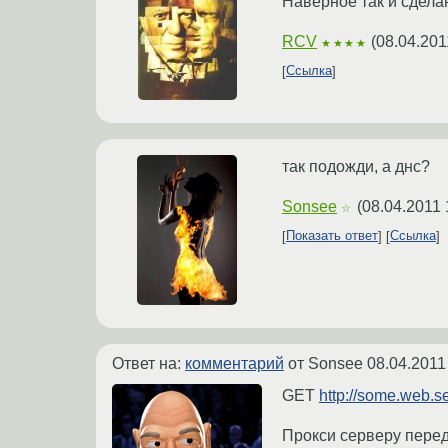
Наверное так и сдела
RCV
(
08.04.201
★★★★
Ссылка
так подожди, а днс?
Sonsee
(
08.04.2011 
☆
Показать ответ
Ссылка
Ответ на:
комментарий
от Sonsee
08.04.2011
GET
http://some.web.s
Прокси серверу переда