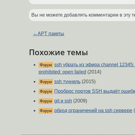
Вы не можете добавлять комментарии в эту т
←
APT пакеты
Похожие темы
ssh убрать из эфира channel 12345: o
Форум
prohibited: open failed
(2014)
ssh туннель
(2015)
Форум
Проброс портов SSH выдаёт ошиб
Форум
git и ssh
(2009)
Форум
обход ограничений на ssh сервере
(
Форум