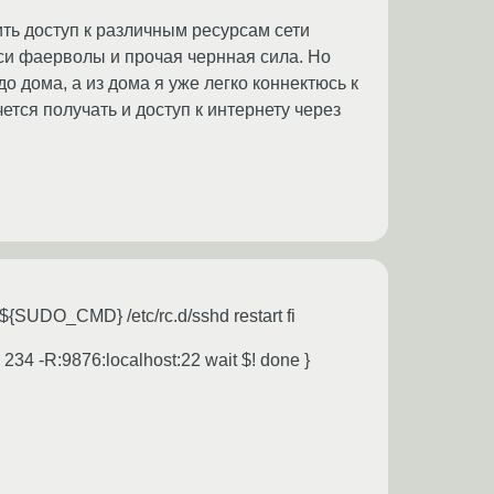
чить доступ к различным ресурсам сети
кси фаерволы и прочая чернная сила. Но
до дома, а из дома я уже легко коннектюсь к
чется получать и доступ к интернету через
 ${SUDO_CMD} /etc/rc.d/sshd restart fi
4 -R:9876:localhost:22 wait $! done }