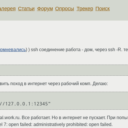
алерея
Статьи
Форум
Опросы
Трекер
Поиск
омневались
) ) ssh соединение работа - дом, через ssh -R. 
вить поход в интернет через рабочий комп. Делаю:
.work.ru. Все работает. Но в интернет не пускает. При поп
open failed: administratively prohibited: open failed.