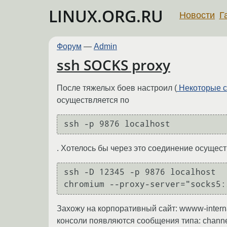
LINUX.ORG.RU
Новости
Г
Форум
—
Admin
ssh SOCKS proxy
После тяжелых боев настроил (
Некоторые с
осуществляется по
ssh -p 9876 localhost
. Хотелось бы через это соединение осущест
ssh -D 12345 -p 9876 localhost

Захожу на корпоративный сайт: wwww-internal
консоли появляются сообщения типа: channel 7: 