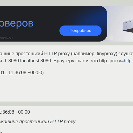
шине простенький HTTP proxy (например, tinyproxy) слушать
 -L 8080:localhost:8080. Браузеру скажи, что http_proxy=
http
011 11:36:08 +00:00
)
1:36:08 +00:00
 машине простенький HTTP proxy