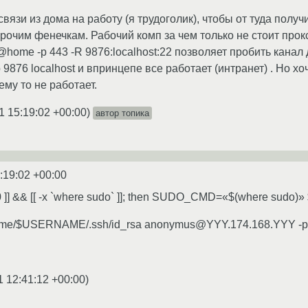
 связи из дома на работу (я трудоголик), чтобы от туда полу
 прочим фенечкам. Рабочий комп за чем только не стоит про
cv@home -p 443 -R 9876:localhost:22 позволяет пробить канал 
 9876 localhost и впринцепе все работает (интранет) . Но хо
ему то не работает.
1 15:19:02 +00:00
)
автор топика
:19:02 +00:00
= 0 ]] && [[ -x `where sudo` ]]; then SUDO_CMD=«$(where sudo)»
 /home/$USERNAME/.ssh/id_rsa anonymus@YYY.174.168.YYY -p 23
1 12:41:12 +00:00
)