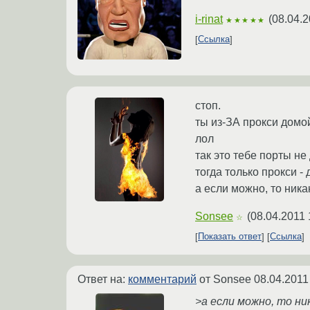
i-rinat
(
08.04.2
★★★★★
Ссылка
стоп.
ты из-ЗА прокси дом
лол
так это тебе порты не
тогда только прокси - 
а если можно, то никак
Sonsee
(
08.04.2011 
☆
Показать ответ
Ссылка
Ответ на:
комментарий
от Sonsee
08.04.2011
>а если можно, то ни