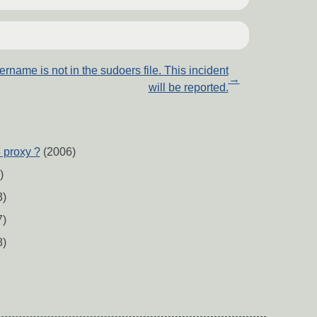
ername is not in the sudoers file. This incident
→
will be reported.
 proxy ?
(2006)
)
3)
7)
8)