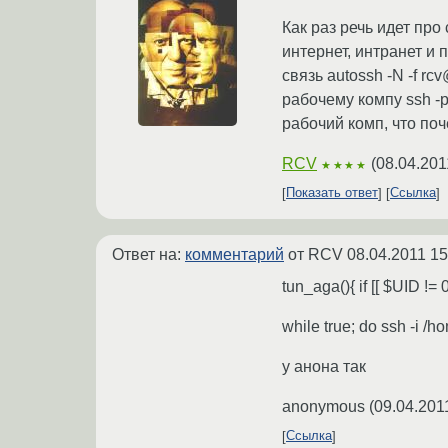
Как раз речь идет про
интернет, интранет и
связь autossh -N -f r
рабочему компу ssh -p
рабочий комп, что поч
RCV
(
08.04.201
★★★★
Показать ответ
Ссылка
Ответ на:
комментарий
от RCV
08.04.2011 15
tun_aga(){ if [[ $UID !
while true; do ssh -i
у анона так
anonymous
(
09.04.201
Ссылка