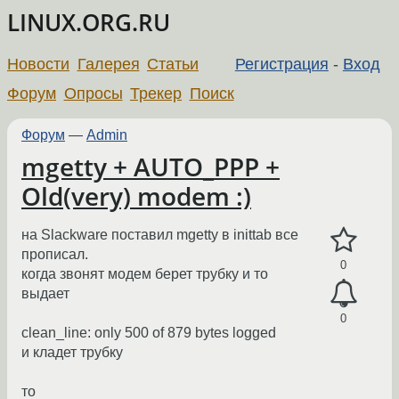
LINUX.ORG.RU
Новости
Галерея
Статьи
Регистрация
-
Вход
Форум
Опросы
Трекер
Поиск
Форум
—
Admin
mgetty + AUTO_PPP +
Old(very) modem :)
на Slackware поставил mgetty в inittab все
прописал.
0
когда звонят модем берет трубку и то
выдает
0
clean_line: only 500 of 879 bytes logged
и кладет трубку
то