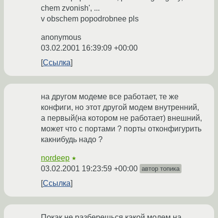
chem zvonish', ...
v obschem popodrobnee pls
anonymous
03.02.2001 16:39:09 +00:00
Ссылка
на другом модеме все работает, те же
конфиги, но этот другой модем внутренний,
а первый(на котором не работает) внешний,
может что с портами ? порты отконфигурить
какнибудь надо ?
nordeep
★
03.02.2001 19:23:59 +00:00
автор топика
Ссылка
Покак не разберешься какой модем на