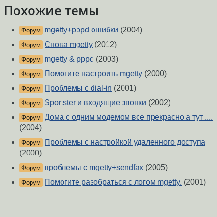
Похожие темы
mgetty+pppd ошибки
(2004)
Форум
Снова mgetty
(2012)
Форум
mgetty & pppd
(2003)
Форум
Помогите настроить mgetty
(2000)
Форум
Проблемы с dial-in
(2001)
Форум
Sportster и входящие звонки
(2002)
Форум
Дома с одним модемом все прекрасно а тут ....
Форум
(2004)
Проблемы с настройкой удаленного доступа
Форум
(2000)
проблемы с mgetty+sendfax
(2005)
Форум
Помогите разобраться с логом mgetty.
(2001)
Форум