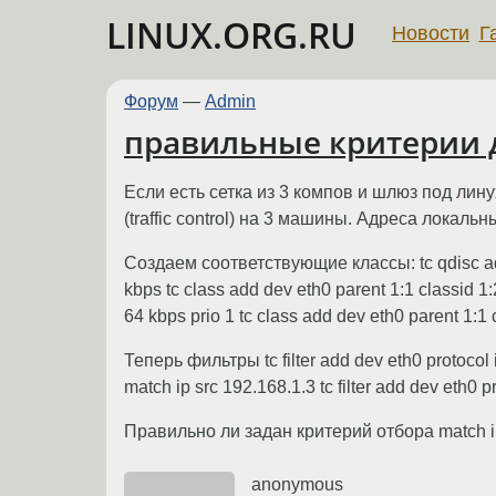
LINUX.ORG.RU
Новости
Г
Форум
—
Admin
правильные критерии д
Если есть сетка из 3 компов и шлюз под лину
(traffic control) на 3 машины. Адреса лока
Создаем соответствующие классы: tc qdisc add d
kbps tc class add dev eth0 parent 1:1 classid 1:2
64 kbps prio 1 tc class add dev eth0 parent 1:1 c
Теперь фильтры tc filter add dev eth0 protocol ip
match ip src 192.168.1.3 tc filter add dev eth0 p
Правильно ли задан критерий отбора match ip
anonymous