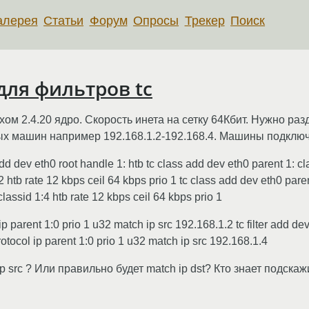
алерея
Статьи
Форум
Опросы
Трекер
Поиск
ля фильтров tc
хом 2.4.20 ядро. Скорость инета на сетку 64Кбит. Нужно раз
льных машин например 192.168.1.2-192.168.4. Машины подклю
ev eth0 root handle 1: htb tc class add dev eth0 parent 1: clas
 htb rate 12 kbps ceil 64 kbps prio 1 tc class add dev eth0 paren
lassid 1:4 htb rate 12 kbps ceil 64 kbps prio 1
 parent 1:0 prio 1 u32 match ip src 192.168.1.2 tc filter add dev
rotocol ip parent 1:0 prio 1 u32 match ip src 192.168.1.4
 src ? Или правильно будет match ip dst? Кто знает подскаж