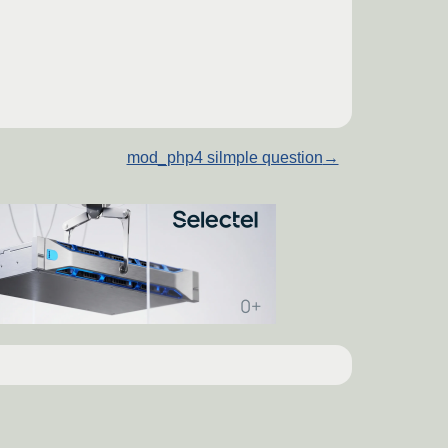
mod_php4 silmple question
→