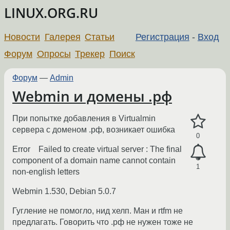
LINUX.ORG.RU
Новости
Галерея
Статьи
Регистрация
-
Вход
Форум
Опросы
Трекер
Поиск
Форум
—
Admin
Webmin и домены .рф
При попытке добавления в Virtualmin
сервера с доменом .рф, возникает ошибка
0
Error Failed to create virtual server : The final
component of a domain name cannot contain
1
non-english letters
Webmin 1.530, Debian 5.0.7
Гугление не помогло, нид хелп. Ман и rtfm не
предлагать. Говорить что .рф не нужен тоже не