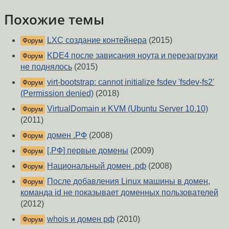
Похожие темы
LXC создание контейнера
(2015)
Форум
KDE4 после зависания ноута и перезагрузки
Форум
не поднялось
(2015)
virt-bootstrap: cannot initialize fsdev 'fsdev-fs2'
Форум
(Permission denied)
(2018)
VirtualDomain и KVM (Ubuntu Server 10.10)
Форум
(2011)
домен .РФ
(2008)
Форум
[.РФ] первые домены
(2009)
Форум
Национальный домен .рф
(2008)
Форум
После добавления Linux машины в домен,
Форум
команда id не показывает доменных пользователей
(2012)
whois и домен рф
(2010)
Форум