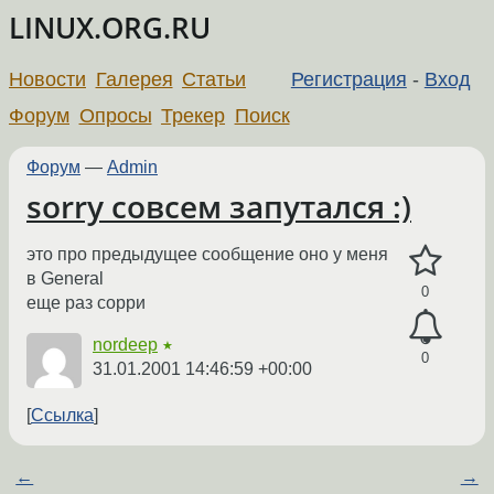
LINUX.ORG.RU
Новости
Галерея
Статьи
Регистрация
-
Вход
Форум
Опросы
Трекер
Поиск
Форум
—
Admin
sorry совсем запутался :)
это про предыдущее сообщение оно у меня
в General
0
еще раз сорри
nordeep
★
0
31.01.2001 14:46:59 +00:00
Ссылка
←
→