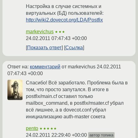
Настройка в случае системных и
виртуальных (БД) пользователей:
http://wiki2.dovecot.org/LDA/Postfix
markevichus
★★★
24.02.2011 07:47:43 +00:00
Показать ответ
Ссылка
Ответ на:
комментарий
от markevichus
24.02.2011
07:47:43 +00:00
Спасибо! Всё заработало. Проблема была в
том, что просто запутался. В итоге в
postfix/main.cf оставил только
mailbox_command, в postfix/msater.cf убрал
всё лишнее, а в dovecot.conf убрал
инициализацию auth-master сокета
pento
★★★★★
24.02.2011 22:29:40 +00:00
автор топика