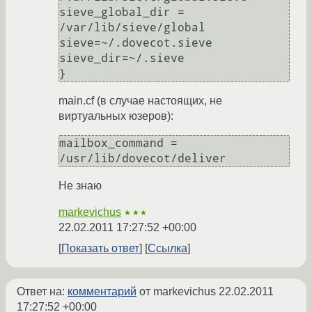
sieve_global_dir = 
/var/lib/sieve/global

sieve=~/.dovecot.sieve

sieve_dir=~/.sieve

main.cf (в случае настоящих, не
виртуальных юзеров):
mailbox_command = 
Не знаю
markevichus
★★★
22.02.2011 17:27:52 +00:00
Показать ответ
Ссылка
Ответ на:
комментарий
от markevichus
22.02.2011
17:27:52 +00:00