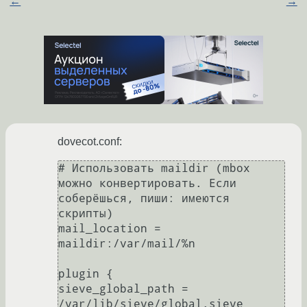
←
→
dovecot.conf:
# Использовать maildir (mbox 
можно конвертировать. Если 
соберёшься, пиши: имеются 
скрипты)

mail_location =  
maildir:/var/mail/%n

plugin {

sieve_global_path = 
/var/lib/sieve/global.sieve
