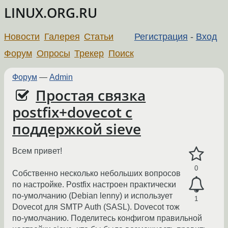
LINUX.ORG.RU
Новости
Галерея
Статьи
Регистрация
-
Вход
Форум
Опросы
Трекер
Поиск
Форум
—
Admin
Простая связка
postfix+dovecot с
поддержкой sieve
Всем привет!
0
Собственно несколько небольших вопросов
по настройке. Postfix настроен практически
по-умолчанию (Debian lenny) и использует
1
Dovecot для SMTP Auth (SASL). Dovecot тож
по-умолчанию. Поделитесь конфигом правильной