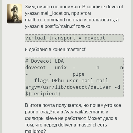
Хмм, ничего не понимаю. В конфиге dovecot
указал mail_location, при этом
mailbox_command не стал использовать, а
указал в postfix/main.cf только
и добавил в конец master.cf
# Dovecot LDA

dovecot   unix  -       n       n       
-       -       pipe

   flags=DRhu user=mail:mail 
argv=/usr/lib/dovecot/deliver -d 
В итоге почта получается, но почему-то все
равно кладётся в /var/mail/username и
фильтры sieve не работают. Может дело в
том, что перед deliver в master.cf есть
maildrop?