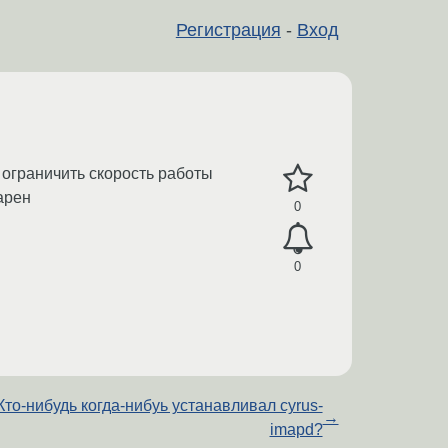
Регистрация
-
Вход
и ограничить скорость работы
арен
0
0
Кто-нибудь когда-нибуь устанавливал cyrus-
→
imapd?