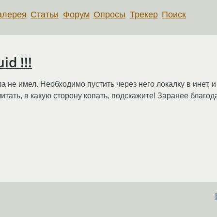
алерея
Статьи
Форум
Опросы
Трекер
Поиск
d !!!
а не имел. Необходимо пустить через него локалку в инет, 
читать, в какую сторону копать, подскажите! Заранее благод