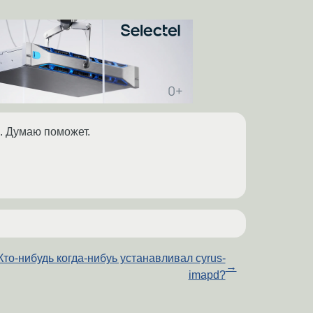
ти. Думаю поможет.
Кто-нибудь когда-нибуь устанавливал cyrus-
→
imapd?