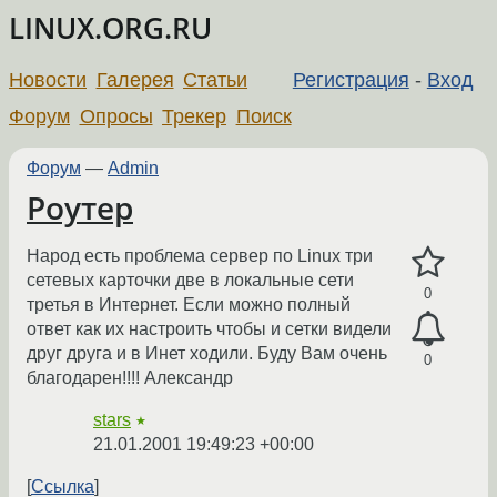
LINUX.ORG.RU
Новости
Галерея
Статьи
Регистрация
-
Вход
Форум
Опросы
Трекер
Поиск
Форум
—
Admin
Роутер
Народ есть проблема сервер по Linux три
сетевых карточки две в локальные сети
0
третья в Интернет. Если можно полный
ответ как их настроить чтобы и сетки видели
друг друга и в Инет ходили. Буду Вам очень
0
благодарен!!!! Александр
stars
★
21.01.2001 19:49:23 +00:00
Ссылка