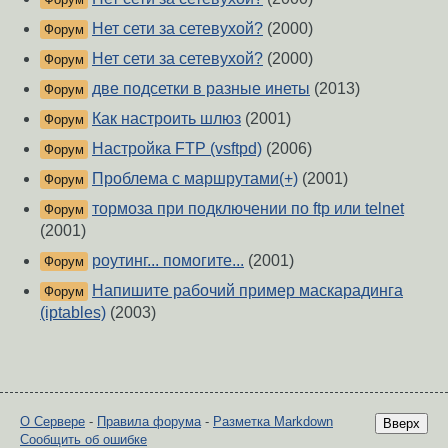
Нет сети за сетевухой?
(2000)
Форум
Нет сети за сетевухой?
(2000)
Форум
две подсетки в разные инеты
(2013)
Форум
Как настроить шлюз
(2001)
Форум
Настройка FTP (vsftpd)
(2006)
Форум
Проблема с маршрутами(+)
(2001)
Форум
тормоза при подключении по ftp или telnet
Форум
(2001)
роутинг... помогите...
(2001)
Форум
Напишите рабочий пример маскарадинга
Форум
(iptables)
(2003)
О Сервере
-
Правила форума
-
Разметка Markdown
Вверх
Сообщить об ошибке