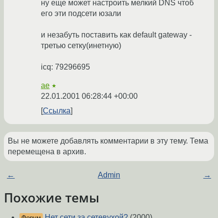
ну еще может настроить мелкий DNS чтоб
его эти подсети юзали
и незабуть поставить как default gateway -
третью сетку(инетную)
icq: 79296695
ae
★
22.01.2001 06:28:44 +00:00
Ссылка
Вы не можете добавлять комментарии в эту тему. Тема
перемещена в архив.
←
Admin
→
Похожие темы
Нет сети за сетевухой?
(2000)
Форум