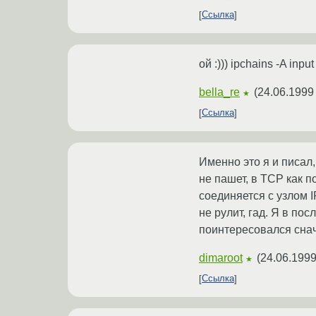
Ссылка
ой :))) ipchains -A inp
bella_re
(
24.06.1999
★
Ссылка
Именно это я и писал,
не пашет, в TCP как п
соединяется с узлом I
не рулит, гад. Я в по
поинтересовался снача
dimaroot
(
24.06.1999
★
Ссылка