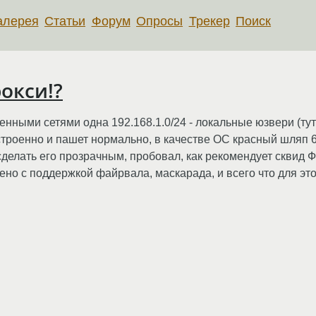
алерея
Статьи
Форум
Опросы
Трекер
Поиск
окси!?
енными сетями одна 192.168.1.0/24 - локальные юзвери (ту
астроенно и пашет нормально, в качестве ОС красный шляп 6
сделать его прозрачным, пробовал, как рекомендует сквид Ф
но с поддержкой файрвала, маскарада, и всего что для этог