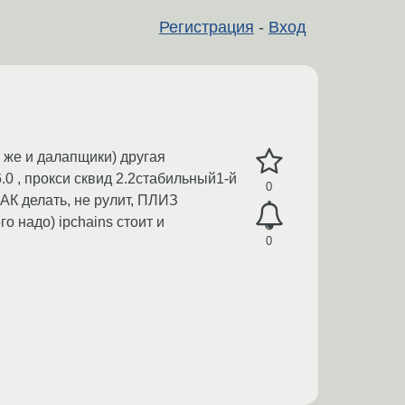
Регистрация
-
Вход
т же и далапщики) другая
.0 , прокси сквид 2.2стабильный1-й
0
АК делать, не рулит, ПЛИЗ
о надо) ipchains стоит и
0