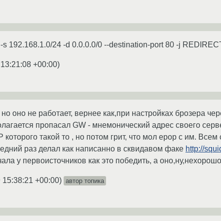
ut -s 192.168.1.0/24 -d 0.0.0.0/0 --destination-port 80 -j REDIRE
 13:21:08 +00:00
)
 но оно не работает, вернее как,при настройках брозера че
олагается пропасал GW - мнемонический адрес своего сервер
P которого такой то , но потом грит, что мол ерор с им. Всем
следний раз делал как написанно в сквидавом факе
http://sq
ла у первоисточников как это победить, а оно,ну,нехорошо
 15:38:21 +00:00
)
автор топика