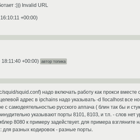
тает :))) Invalid URL
 16:10:11 +00:00
)
 18:11:40 +00:00
)
автор топика
tc/squid/squid.conf) надо включать работу как прокси вместе
целевой адрес в ipchains надо указывать -d !localhost все н
е с самодеятельностью русского аппача ( блин так бы и стук
принудительно указывают порты 8101, 8103, и т.п. - слов нет
блер 8080 к примеру задействует. для примера взгляните на 
: для разных кодировок - разные порты.