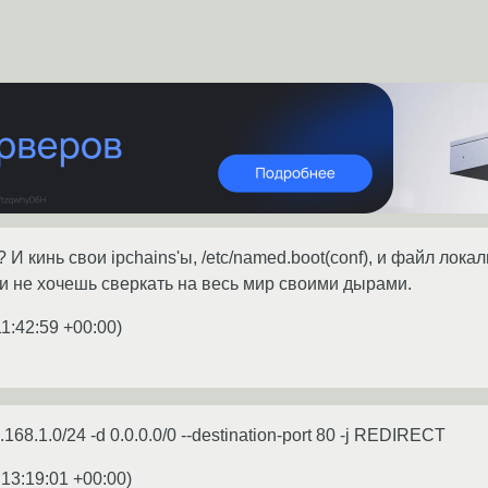
? И кинь свои ipchains'ы, /etc/named.boot(conf), и файл ло
сли не хочешь сверкать на весь мир своими дырами.
1:42:59 +00:00
)
2.168.1.0/24 -d 0.0.0.0/0 --destination-port 80 -j REDIRECT
 13:19:01 +00:00
)