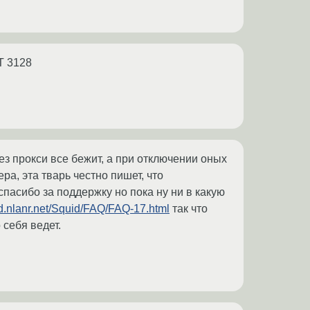
CT 3128
рез прокси все бежит, а при отключении оных
а, эта тварь честно пишет, что
 спасибо за поддержку но пока ну ни в какую
uid.nlanr.net/Squid/FAQ/FAQ-17.html
так что
 себя ведет.