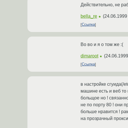
Действительно, не рабо
bella_re
(
24.06.1999
★
Ссылка
Во во и я о том же :(
dimaroot
(
24.06.1999
★
Ссылка
в настройке сгуида(/e
машине есть и веб то 
больщое но ! связанно
не по порту 80 ! они 
больше нравится ! рам
на прозрачный прокси