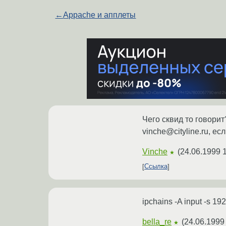
←
Appache и апплеты
Чего сквид то говорит
vinche@cityline.ru, е
Vinche
(
24.06.1999 1
★
Ссылка
ipchains -A input -s 19
bella_re
(
24.06.1999
★