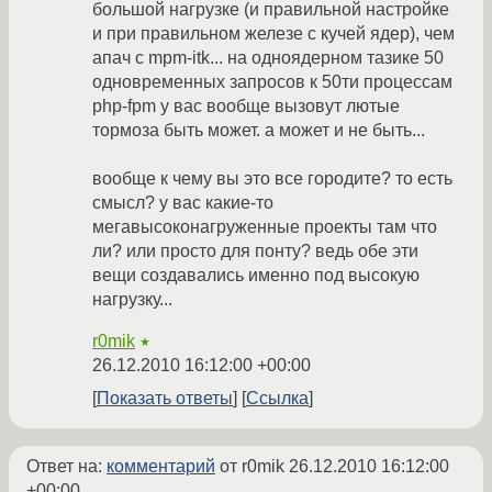
большой нагрузке (и правильной настройке
и при правильном железе с кучей ядер), чем
апач с mpm-itk... на одноядерном тазике 50
одновременных запросов к 50ти процессам
php-fpm у вас вообще вызовут лютые
тормоза быть может. а может и не быть...
вообще к чему вы это все городите? то есть
смысл? у вас какие-то
мегавысоконагруженные проекты там что
ли? или просто для понту? ведь обе эти
вещи создавались именно под высокую
нагрузку...
r0mik
★
26.12.2010 16:12:00 +00:00
Показать ответы
Ссылка
Ответ на:
комментарий
от r0mik
26.12.2010 16:12:00
+00:00