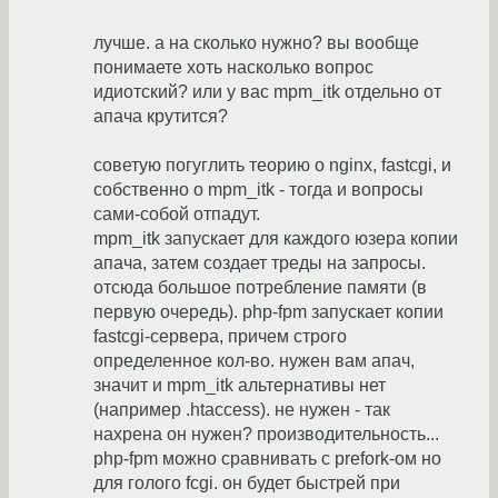
лучше. а на сколько нужно? вы вообще
понимаете хоть насколько вопрос
идиотский? или у вас mpm_itk отдельно от
апача крутится?
советую погуглить теорию о nginx, fastcgi, и
собственно о mpm_itk - тогда и вопросы
сами-собой отпадут.
mpm_itk запускает для каждого юзера копии
апача, затем создает треды на запросы.
отсюда большое потребление памяти (в
первую очередь). php-fpm запускает копии
fastcgi-сервера, причем строго
определенное кол-во. нужен вам апач,
значит и mpm_itk альтернативы нет
(например .htaccess). не нужен - так
нахрена он нужен? производительность...
php-fpm можно сравнивать с prefork-ом но
для голого fcgi. он будет быстрей при