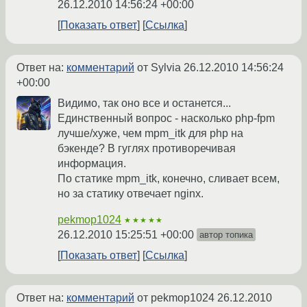
26.12.2010 14:56:24 +00:00
Показать ответ
Ссылка
Ответ на:
комментарий
от Sylvia
26.12.2010 14:56:24
+00:00
Видимо, так оно все и останется...
Единственный вопрос - насколько php-fpm
лучше/хуже, чем mpm_itk для php на
бэкенде? В гуглях противоречивая
информация.
По статике mpm_itk, конечно, сливает всем,
но за статику отвечает nginx.
pekmop1024
★★★★★
26.12.2010 15:25:51 +00:00
автор топика
Показать ответ
Ссылка
Ответ на:
комментарий
от pekmop1024
26.12.2010