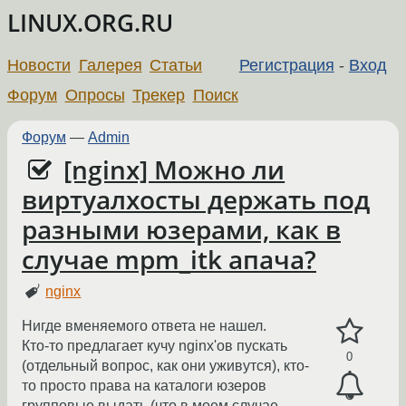
LINUX.ORG.RU
Новости
Галерея
Статьи
Регистрация
-
Вход
Форум
Опросы
Трекер
Поиск
Форум
—
Admin
[nginx] Можно ли
виртуалхосты держать под
разными юзерами, как в
случае mpm_itk апача?
nginx
Нигде вменяемого ответа не нашел.
Кто-то предлагает кучу nginx'ов пускать
0
(отдельный вопрос, как они уживутся), кто-
то просто права на каталоги юзеров
групповые выдать (что в моем случае