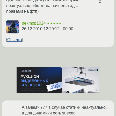
2
неактуально, ибо тогда начнется ад с
правами на фтп).
pekmop1024
★★★★★
26.12.2010 12:29:12 +00:00
Ссылка
←
→
А зачем? 777 в случае статики неактуально,
а для динамики есть suexec