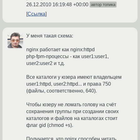
26.12.2010 16:19:48 +00:00
автор топика
Ссылка
У меня такая схема:
nginx работает как nginx:httpd
php-fpm-процессы - как user1:user1,
user2:user2 и т.д.
Все каталоги у юзера имеют владельцем
user1:httpd, user2:httpd... и права 750
(файлы, соответственно, 640).
Чтобы юзеру не ломать голову на счёт
сохранения группы при создании своих
каталогов и файлов на каталогах стоит
флаг gid (chmod +s).
Получается, что nginx способен читать