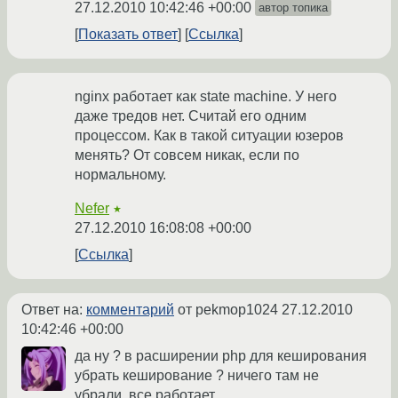
27.12.2010 10:42:46 +00:00
автор топика
Показать ответ
Ссылка
nginx работает как state machine. У него
даже тредов нет. Считай его одним
процессом. Как в такой ситуации юзеров
менять? От совсем никак, если по
нормальному.
Nefer
★
27.12.2010 16:08:08 +00:00
Ссылка
Ответ на:
комментарий
от pekmop1024
27.12.2010
10:42:46 +00:00
да ну ? в расширении php для кеширования
убрать кеширование ? ничего там не
убрали, все работает.