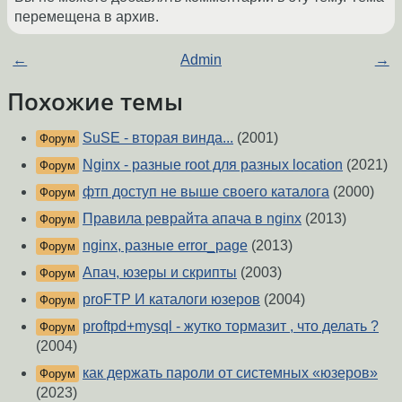
перемещена в архив.
←
Admin
→
Похожие темы
SuSE - вторая винда...
(2001)
Форум
Nginx - разные root для разных location
(2021)
Форум
фтп доступ не выше своего каталога
(2000)
Форум
Правила реврайта апача в nginx
(2013)
Форум
nginx, разные error_page
(2013)
Форум
Апач, юзеры и скрипты
(2003)
Форум
proFTP И каталоги юзеров
(2004)
Форум
proftpd+mysql - жутко тормазит , что делать ?
Форум
(2004)
как держать пароли от системных «юзеров»
Форум
(2023)