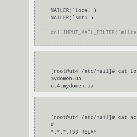
    MAILER(`local')

    MAILER(`smtp')

    dnl INPUT_MAIL_FILTER(`milter-regex',`S=unix:/var/run/milter-regex/sock, T=S:30s;R:2m')

    [root@ut4 /etc/mail]# cat local-host-names 

    mydomen.ua

    [root@ut4 /etc/mail]# cat access 

    #

    *.*.*.133 RELAY
