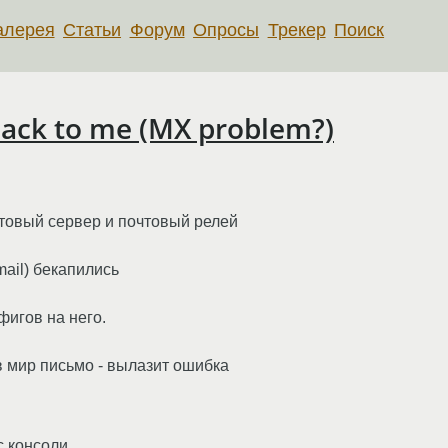
алерея
Статьи
Форум
Опросы
Трекер
Поиск
 back to me (MX problem?)
товый сервер и почтовый релей
mail) бекапились
игов на него.
в мир письмо - вылазит ошибка
с консоли