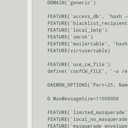
    DOMAIN(`generic')

    FEATURE(`access_db', `hash -o -T<TMPF> /etc/mail/access')

    FEATURE(`blacklist_recipients')

    FEATURE(`local_lmtp')

    FEATURE(`smrsh')

    FEATURE(`mailertable', `hash -o /etc/mail/mailertable')

    FEATURE(virtusertable)

    FEATURE(`use_cw_file')

    define(`confCW_FILE', `-o /etc/mail/local-host-names')

    DAEMON_OPTIONS(`Port=25, Name=IPv4, Family=inet')

    O MaxMessageSize=11000000

    FEATURE(`limited_masquerade')

    FEATURE(`local_no_masquerade')

    FEATURE(`masquerade_envelope')
