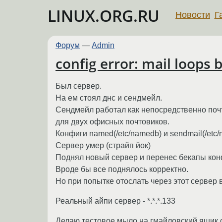
LINUX.ORG.RU
Новости
Г
Форум
—
Admin
config error: mail loops
Был сервер.
На ем стоял днс и сендмейл.
Сендмейл работал как непосредственно поч
для двух офисных почтовиков.
Конфиги named(/etc/namedb) и sendmail(/etc/
Сервер умер (страйп йок)
Поднял новый сервер и перенес бекапы конф
Вроде бы все поднялось корректно.
Но при попытке отослать через этот сервер 
Реальный айпи сервер - *.*.*.133
Делаю тестовое мыло на гмайловский ящик 