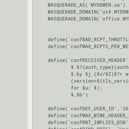
    MASQUERADE_AS(`MYDOMEN.ua')

    MASQUERADE_DOMAIN(`ut4.MYDOMEN.ua')

    MASQUERADE_DOMAIN(`office.MYDOMEN.ua')

    define(`confBAD_RCPT_THROTTLE',`1')

    define(`confMAX_RCPTS_PER_MESSAGE', `10')

    define(`confRECEIVED_HEADER', `$?sfrom $s $.$?_

            $.$?{auth_type}(authenticated$?{auth_ssf} bits=${auth_ssf}$.)

            $.by $j ($v/$Z)$?r with $r$. id $i$?{tls_version}

            (version=${tls_version} cipher=${cipher} bits=${cipher_bits} verify=${verify})$.$?u

            for $u; $|;

            $.$b')

    define(`confDEF_USER_ID',`26:26')

    define(`confMAX_MIME_HEADER_LENGTH', `256/128')

    define(`confRRT_IMPLIES_DSN', `False')
