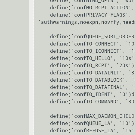
    define(`confBIND_OPTS', `WorkAroundBrokenAAAA')

    define(`confNO_RCPT_ACTION', `add-to-undisclosed')

    define(`confPRIVACY_FLAGS', 
`authwarnings,noexpn,novrfy,need
    define(`confQUEUE_SORT_ORDER', `host')dnl

    define(`confTO_CONNECT', `10s')dnl

    define(`confTO_ICONNECT', `10s')dnl

    define(`confTO_HELLO', `10s')dnl

    define(`confTO_RCPT', `20s')dnl

    define(`confTO_DATAINIT', `30s')dnl

    define(`confTO_DATABLOCK', `60s')dnl

    define(`confTO_DATAFINAL', `30s')dnl

    define(`confTO_IDENT', `0')dnl

    define(`confTO_COMMAND', `30s')dnl

    define(`confMAX_DAEMON_CHILDREN', 64)dnl

    define(`confQUEUE_LA', `10')dnl

    define(`confREFUSE_LA', `16')dnl
