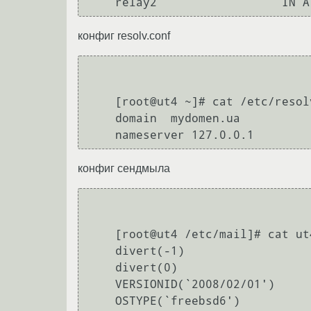
конфиг resolv.conf
    [root@ut4 ~]# cat /etc/resolv.conf 

    domain  mydomen.ua

конфиг сендмыла
    [root@ut4 /etc/mail]# cat ut4.MYDOMEN.ua.mc 

    divert(-1)

    divert(0)

    VERSIONID(`2008/02/01')

    OSTYPE(`freebsd6')
