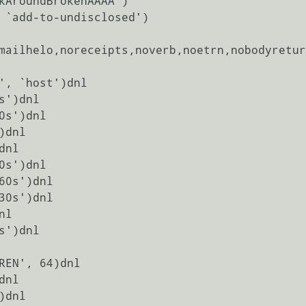
mailhelo,noreceipts,noverb,noetrn,nobodyretur