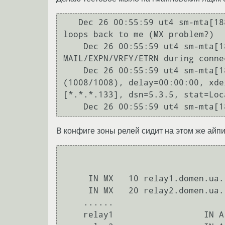
   Dec 26 00:55:59 ut4 sm-mta[1886]: oBPMtxGg001884: SYSERR(root): relay1.domen.ua. config error: mail 
loops back to me (MX problem?)

    Dec 26 00:55:59 ut4 sm-mta[1887]: oBPMtxKF001887: ut4.domen.ua [*.*.*.133] did not issue 
MAIL/EXPN/VRFY/ETRN during conne
    Dec 26 00:55:59 ut4 sm-mta[1886]: oBPMtxGg001884: to=<maxim@pma.net.ua>, ctladdr=<maxim@domen.ua> 
(1008/1008), delay=00:00:00, xde
[*.*.*.133], dsn=5.3.5, stat=Loc
В конфиге зоны релей сидит на этом же айп
     IN MX   10 relay1.domen.ua.

     IN MX   20 relay2.domen.ua.

    ......

    relay1                  IN A *.*.*.133
