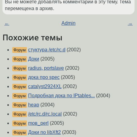
Вы не можете добавлять комментарии в эту тему. Тема
перемещена в архив.
←
Admin
→
Похожие темы
стуктура /etc/rc.d
(2002)
Форум
Доки
(2005)
Форум
radius, portslave
(2002)
Форум
дока про spec
(2005)
Форум
catalyst2924XL
(2002)
Форум
Подробная дока по IPtables...
(2004)
Форум
heap
(2004)
Форум
/etc/rc.d/rc.local
(2002)
Форум
moв_perl
(2005)
Форум
Доки по libXft2
(2003)
Форум