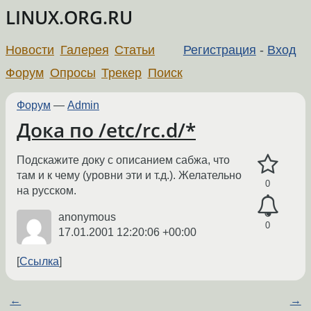
LINUX.ORG.RU
Новости
Галерея
Статьи
Регистрация
-
Вход
Форум
Опросы
Трекер
Поиск
Форум
—
Admin
Дока по /etc/rc.d/*
Подскажите доку с описанием сабжа, что
там и к чему (уровни эти и т.д.). Желательно
0
на русском.
anonymous
0
17.01.2001 12:20:06 +00:00
Ссылка
←
→