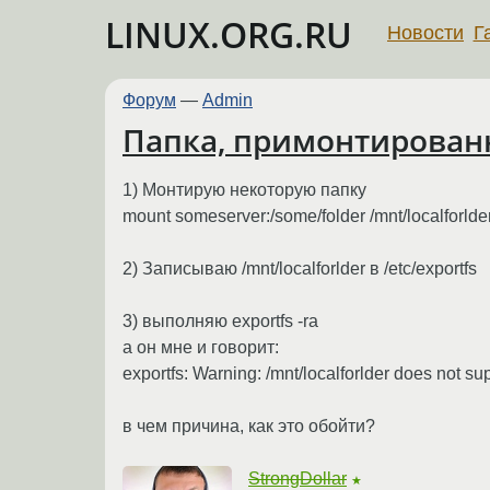
LINUX.ORG.RU
Новости
Г
Форум
—
Admin
Папка, примонтированн
1) Монтирую некоторую папку
mount someserver:/some/folder /mnt/localforlde
2) Записываю /mnt/localforlder в /etc/exportfs
3) выполняю exportfs -ra
а он мне и говорит:
exportfs: Warning: /mnt/localforlder does not su
в чем причина, как это обойти?
StrongDollar
★