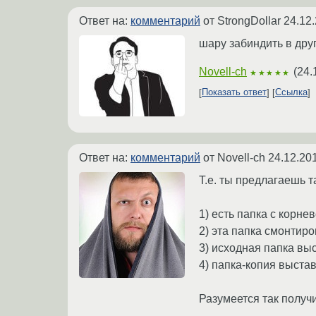
Ответ на:
комментарий
от StrongDollar
24.12.
шару забиндить в друг
Novell-ch
(
24.
★★★★★
Показать ответ
Ссылка
Ответ на:
комментарий
от Novell-ch
24.12.20
Т.е. ты предлагаешь т
1) есть папка с корне
2) эта папка смонтиро
3) исходная папка выс
4) папка-копия выстав
Разумеется так получи