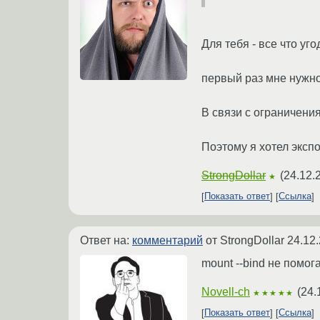
Для тебя - все что уго
первый раз мне нужно 
В связи с ограничени
Поэтому я хотел эксп
StrongDollar
(
24.12.
★
Показать ответ
Ссылка
Ответ на:
комментарий
от StrongDollar
24.12.
mount --bind не помог
Novell-ch
(
24.
★★★★★
Показать ответ
Ссылка