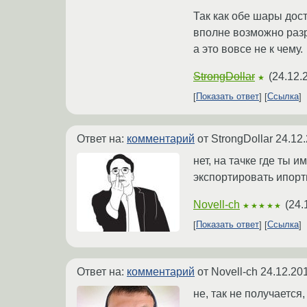
Так как обе шары дос
вполне возможно раз
а это вовсе не к чему.
StrongDollar
(
24.12.
★
Показать ответ
Ссылка
Ответ на:
комментарий
от StrongDollar
24.12.
нет, на тачке где ты 
экспортировать ипорт
Novell-ch
(
24.
★★★★★
Показать ответ
Ссылка
Ответ на:
комментарий
от Novell-ch
24.12.20
не, так не получается