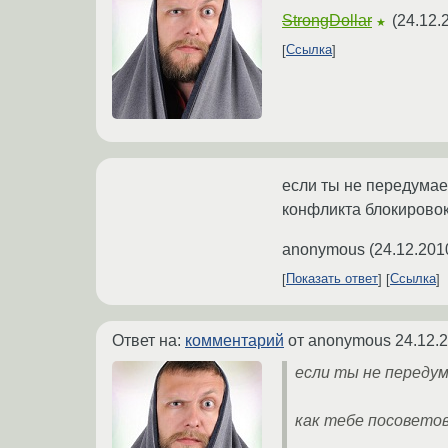
StrongDollar
(
24.12.
★
Ссылка
если ты не передумае
конфликта блокировок
anonymous
(
24.12.201
Показать ответ
Ссылка
Ответ на:
комментарий
от anonymous
24.12.
если ты не переду
как тебе посовето