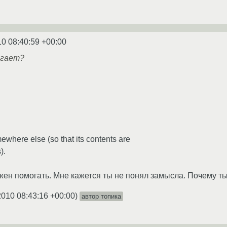
10 08:40:59 +00:00
огает?
where else (so that its contents are
).
жен помогать. Мне кажется ты не понял замысла. Почему ты
2010 08:43:16 +00:00
)
автор топика