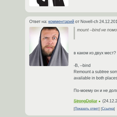
Ответ на:
комментарий
от Novell-ch
24.12.20
mount --bind не пом
в каком из двух мест?
-B, --bind
Remount a subtree some
available in both places
По-моему он и не дол
StrongDollar
(
24.12.
★
Показать ответ
Ссылка