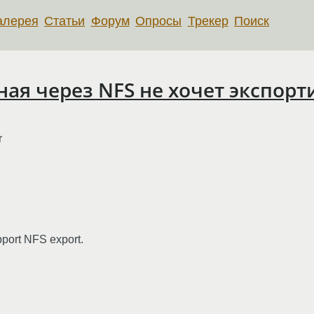
алерея
Статьи
Форум
Опросы
Трекер
Поиск
ая через NFS не хочет экспорт
r
pport NFS export.