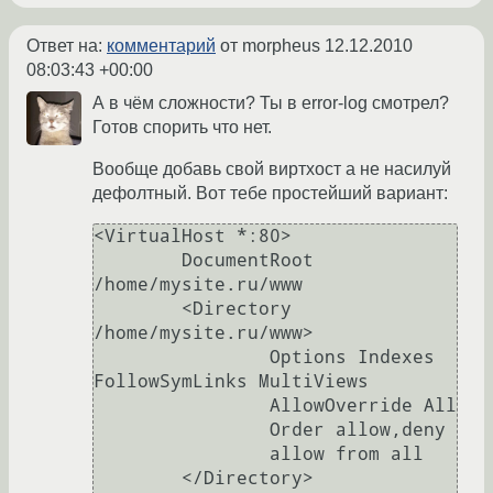
Ответ на:
комментарий
от morpheus
12.12.2010
08:03:43 +00:00
А в чём сложности? Ты в error-log смотрел?
Готов спорить что нет.
Вообще добавь свой виртхост а не насилуй
дефолтный. Вот тебе простейший вариант:
<VirtualHost *:80>

        DocumentRoot 
/home/mysite.ru/www

        <Directory 
/home/mysite.ru/www>

                Options Indexes 
FollowSymLinks MultiViews

                AllowOverride All

                Order allow,deny

                allow from all

        </Directory>
