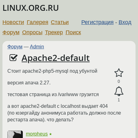
LINUX.ORG.RU
Новости
Галерея
Статьи
Регистрация
-
Вход
Форум
Опросы
Трекер
Поиск
Форум
—
Admin
Apache2-default
Стоит apache2-php5-mysql под убунтой
0
версия апача 2.27.
тестовая страница из /var/www грузится
1
а вот apache2-default с localhost выдает 404
(по юзергайду анонимуса работать должно после
рестарта апача). что делать?
morpheus
★