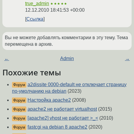
true_admin
★★★★★
12.12.2010 18:41:53 +00:00
Ссылка
Вы не можете добавлять комментарии в эту тему. Тема
перемещена в архив.
←
Admin
→
Похожие темы
a2dissite 0000-default не отключает страницу
Форум
по-умолчанию на debian
(2023)
Настройка apache2
(2008)
Форум
apache2 не работает virtualhost
(2015)
Форум
[apache2] vhost не работает >_<
(2010)
Форум
fastcgi на debian 8 apache2
(2020)
Форум