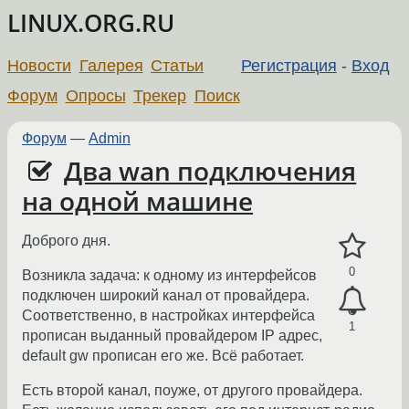
LINUX.ORG.RU
Новости
Галерея
Статьи
Регистрация
-
Вход
Форум
Опросы
Трекер
Поиск
Форум
—
Admin
Два wan подключения
на одной машине
Доброго дня.
0
Возникла задача: к одному из интерфейсов
подключен широкий канал от провайдера.
Соответственно, в настройках интерфейса
1
прописан выданный провайдером IP адрес,
default gw прописан его же. Всё работает.
Есть второй канал, поуже, от другого провайдера.