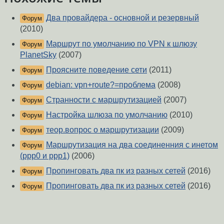
Два провайдера - основной и резервный
Форум
(2010)
Маршрут по умолчанию по VPN к шлюзу
Форум
PlanetSky
(2007)
Проясните поведение сети
(2011)
Форум
debian: vpn+route?=проблема
(2008)
Форум
Странности с маршрутизацией
(2007)
Форум
Настройка шлюза по умолчанию
(2010)
Форум
теор.вопрос о маршрутизации
(2009)
Форум
Маршрутизация на два соединенния с инетом
Форум
(ppp0 и ppp1)
(2006)
Пропинговать два пк из разных сетей
(2016)
Форум
Пропинговать два пк из разных сетей
(2016)
Форум