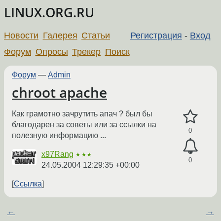
LINUX.ORG.RU
Новости
Галерея
Статьи
Регистрация
-
Вход
Форум
Опросы
Трекер
Поиск
Форум
—
Admin
chroot apache
Как грамотно зачрутить апач ? был бы
благодарен за советы или за ссылки на
0
полезную информацию ...
x97Rang
★★★
0
24.05.2004 12:29:35 +00:00
Ссылка
←
→