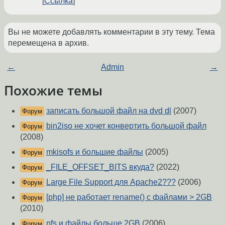
Ссылка
Вы не можете добавлять комментарии в эту тему. Тема
перемещена в архив.
←
Admin
→
Похожие темы
записать большой файл на dvd dl
(2007)
Форум
bin2iso не хочет конвертить большой файл
Форум
(2008)
mkisofs и большие файлы
(2005)
Форум
_FILE_OFFSET_BITS вкуда?
(2022)
Форум
Large File Support для Apache2???
(2006)
Форум
[php] не работает rename() с файлами > 2GB
Форум
(2010)
nfs и файлы больше 2GB
(2006)
Форум