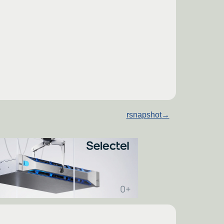
rsnapshot
→