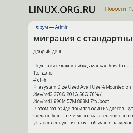
LINUX.ORG.RU
Новости
Г
Форум
—
Admin
миграция с стандартны
Добрый день!
Подскажите какой-нибудь мануал,how-to на 
Т.е. дано
# df -h
Filesystem Size Used Avail Use% Mounted on
/dev/md2 276G 204G 58G 78% /
/dev/md1 996M 57M 888M 7% /boot
В этом md-рэйде побился один из дисков. Ку
сделать lvm. В сети много материалов про с
установленную систему с обычных разделов 