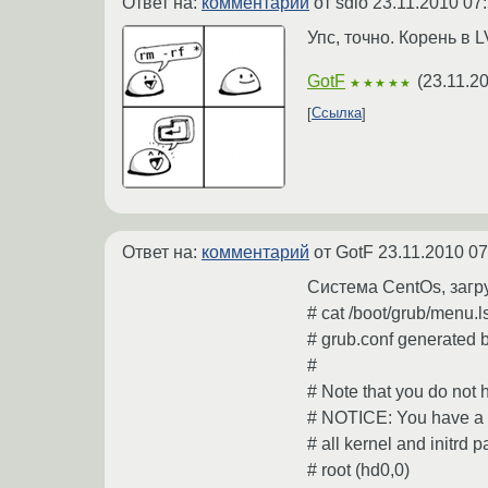
Ответ на:
комментарий
от sdio
23.11.2010 07
Упс, точно. Корень в LV
GotF
(
23.11.2
★★★★★
Ссылка
Ответ на:
комментарий
от GotF
23.11.2010 07
Система CentOs, загру
# cat /boot/grub/menu.l
# grub.conf generated
#
# Note that you do not h
# NOTICE: You have a /
# all kernel and initrd p
# root (hd0,0)