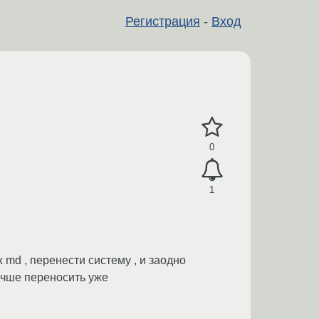
Регистрация
-
Вход
0
1
md , перенести систему , и заодно
лучше переносить уже