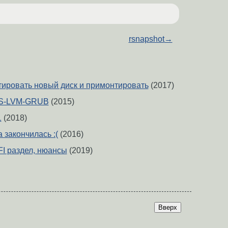
rsnapshot
→
тировать новый диск и примонтировать
(2017)
KS-LVM-GRUB
(2015)
1
(2018)
 закончилась :(
(2016)
EFI раздел, нюансы
(2019)
Вверх