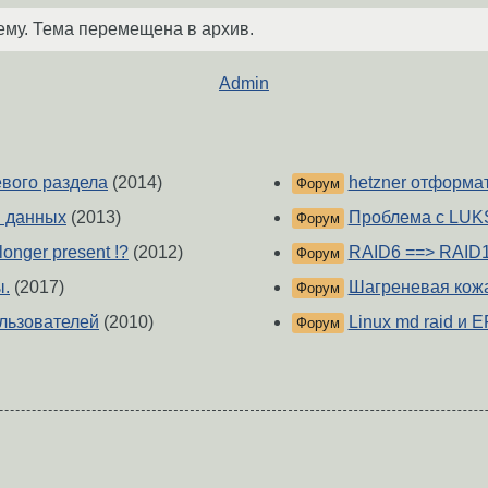
ему. Тема перемещена в архив.
Admin
вого раздела
(2014)
hetzner отформа
Форум
ы данных
(2013)
Проблема с LU
Форум
longer present !?
(2012)
RAID6 ==> RAID
Форум
ы.
(2017)
Шагреневая кожа
Форум
льзователей
(2010)
Linux md raid и 
Форум