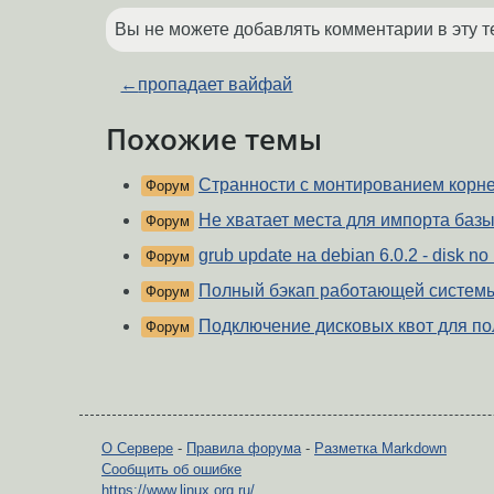
Вы не можете добавлять комментарии в эту т
←
пропадает вайфай
Похожие темы
Странности с монтированием корне
Форум
Не хватает места для импорта баз
Форум
grub update на debian 6.0.2 - disk no 
Форум
Полный бэкап работающей систем
Форум
Подключение дисковых квот для по
Форум
О Сервере
-
Правила форума
-
Разметка Markdown
Сообщить об ошибке
https://www.linux.org.ru/