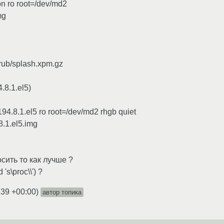
on ro root=/dev/md2
mg
rub/splash.xpm.gz
.8.1.el5)
194.8.1.el5 ro root=/dev/md2 rhgb quiet
.8.1.el5.img
сить то как лучше ?
 's\proc\\') ?
:39 +00:00
)
автор топика