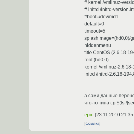
# kernel /vmlinuz-versi
# initrd /initrd-version.i
#boot=/dev/md1
default=0
timeout=5
splashimage=(hd0,0)/g
hiddenmenu
title CentOS (2.6.18-194
root (hd0,0)
kernel /vmlinuz-2.6.18-
initrd /initrd-2.6.18-194
а сами данные перено
что-то типа cp $(ls /|sed
epiq
(
23.11.2010 21:35
Ссылка