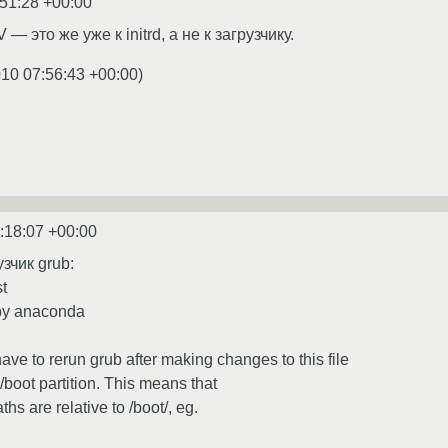
:51:28 +00:00
 — это же уже к initrd, а не к загрузчику.
010 07:56:43 +00:00
)
:18:07 +00:00
зчик grub:
st
 by anaconda
ave to rerun grub after making changes to this file
boot partition. This means that
aths are relative to /boot/, eg.