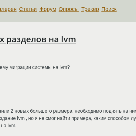
алерея
Статьи
Форум
Опросы
Трекер
Поиск
х разделов на lvm
тему миграции системы на lvm?
пили 2 новых большего размера, необходимо поднять на них 
оздание lvm , но я не смог найти примера, каким способом 
на lvm.