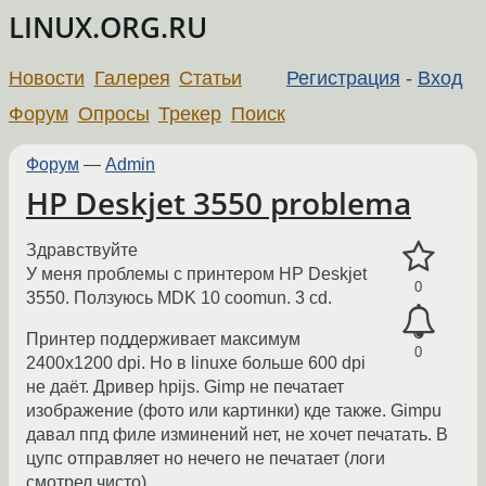
LINUX.ORG.RU
Новости
Галерея
Статьи
Регистрация
-
Вход
Форум
Опросы
Трекер
Поиск
Форум
—
Admin
HP Deskjet 3550 problema
Здравствуйте
У меня проблемы с принтером HP Deskjet
0
3550. Ползуюсь MDK 10 coomun. 3 cd.
Принтер поддерживает максимум
0
2400х1200 dpi. Но в linuxe больше 600 dpi
не даёт. Дривер hpijs. Gimp не печатает
изображение (фото или картинки) кде также. Gimpu
давал ппд филе изминений нет, не хочет печатать. В
цупс отправляет но нечего не печатает (логи
смотрел чисто).