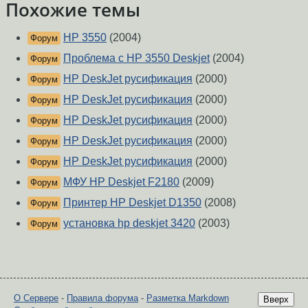
Похожие темы
HP 3550
(2004)
Форум
Проблема с НР 3550 Deskjet
(2004)
Форум
HP DeskJet русификация
(2000)
Форум
HP DeskJet русификация
(2000)
Форум
HP DeskJet русификация
(2000)
Форум
HP DeskJet русификация
(2000)
Форум
HP DeskJet русификация
(2000)
Форум
МФУ HP Deskjet F2180
(2009)
Форум
Принтер HP Deskjet D1350
(2008)
Форум
установка hp deskjet 3420
(2003)
Форум
О Сервере
-
Правила форума
-
Разметка Markdown
Вверх