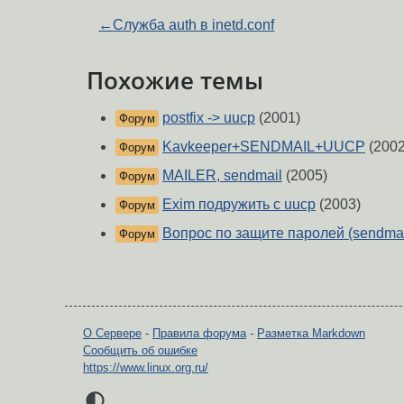
←
Служба auth в inetd.conf
Похожие темы
postfix -> uucp
(2001)
Форум
Kavkeeper+SENDMAIL+UUCP
(2002
Форум
MAILER, sendmail
(2005)
Форум
Exim подружить c uucp
(2003)
Форум
Вопрос по защите паролей (sendmai
Форум
О Сервере
-
Правила форума
-
Разметка Markdown
Сообщить об ошибке
https://www.linux.org.ru/