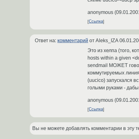
anonymous
(
09.01.200
Ссылка
Ответ на:
комментарий
от Aleks_IZA
06.01.20
Это из хелпа (того, ко
hosts within a given <
sendmail МОЖЕТ говори
коммутируемых линия
(uucico) запускался в
голыми руками - дабы 
anonymous
(
09.01.200
Ссылка
Вы не можете добавлять комментарии в эту т