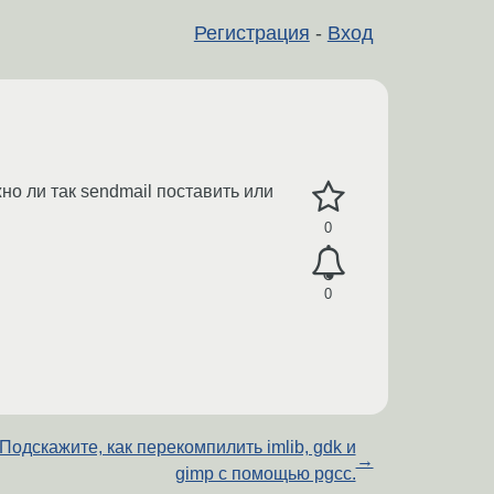
Регистрация
-
Вход
о ли так sendmail поставить или
0
0
Подскажите, как перекомпилить imlib, gdk и
→
gimp с помощью pgcc.