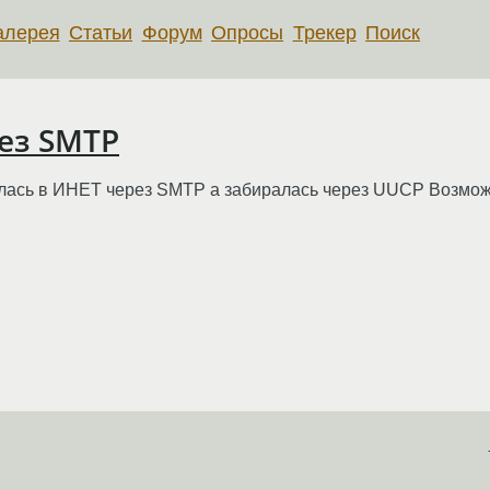
алерея
Статьи
Форум
Опросы
Трекер
Поиск
рез SMTP
лась в ИНЕТ через SMTP а забиралась через UUCP Возможн