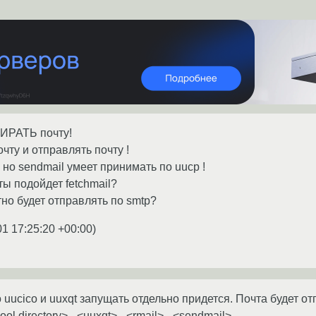
БИРАТЬ почту!
чту и отправлять почту !
но sendmail умеет принимать по uucp !
ы подойдет fetchmail?
тно будет отправлять по smtp?
01 17:25:20 +00:00
)
о uucico и uuxqt запущать отдельно придется. Почта будет о
l directory> - <uuxqt> - <rmail> - <sendmail> - ...