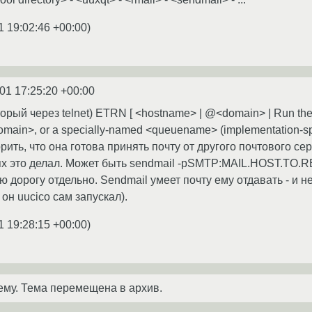
1 19:02:46 +00:00
)
01 17:25:20 +00:00
торый через telnet) ETRN [ <hostname> | @<domain> | Run the q
domain>, or a specially-named <queuename> (implementation-s
ть, что она готова принять почту от другого почтового сер
х это делал. Может быть sendmail -pSMTP:MAIL.HOST.TO.
сю дорогу отдельно. Sendmail умеет почту ему отдавать - и не
он uucico сам запускал).
1 19:28:15 +00:00
)
ему. Тема перемещена в архив.