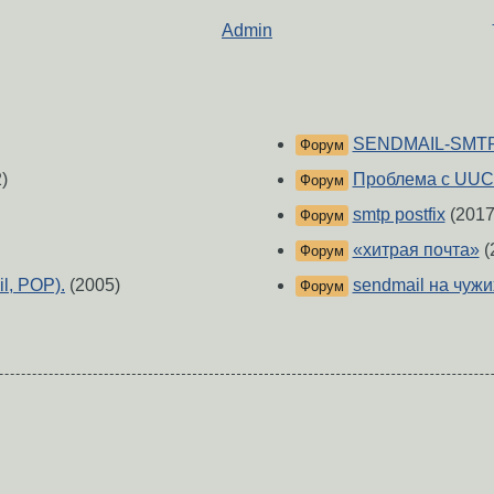
Admin
SENDMAIL-SMT
Форум
)
Проблема с UU
Форум
smtp postfix
(2017
Форум
«хитрая почта»
(
Форум
l, POP).
(2005)
sendmail на чужи
Форум