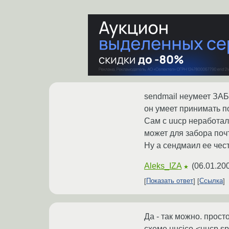
sendmail неумеет ЗА
он умеет принимать по
Сам с uucp неработал 
может для забора почт
Ну а сендмаил ее чес
Aleks_IZA
(
06.01.20
★
Показать ответ
Ссылка
Да - так можно. прост
схеме uucico-<uucp spoo