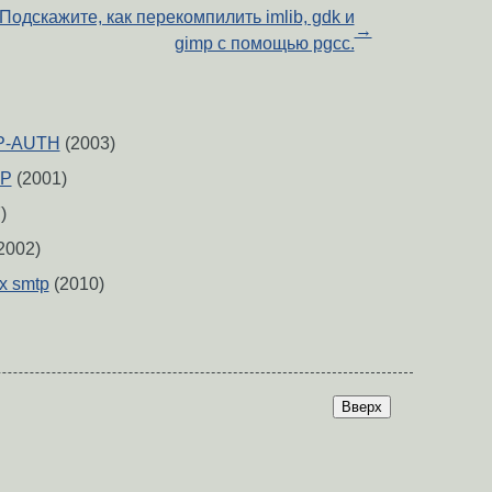
Подскажите, как перекомпилить imlib, gdk и
→
gimp с помощью pgcc.
P-AUTH
(2003)
CP
(2001)
)
2002)
х smtp
(2010)
Вверх