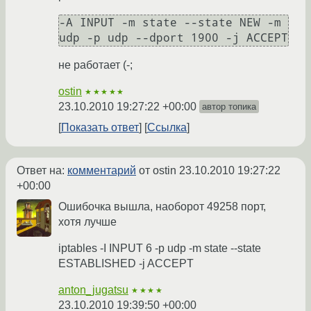
-A INPUT -m state --state NEW -m 
udp -p udp --dport 1900 -j ACCEPT
не работает (-;
ostin
★★★★★
23.10.2010 19:27:22 +00:00
автор топика
Показать ответ
Ссылка
Ответ на:
комментарий
от ostin
23.10.2010 19:27:22
+00:00
Ошибочка вышла, наоборот 49258 порт,
хотя лучше
iptables -I INPUT 6 -p udp -m state --state
ESTABLISHED -j ACCEPT
anton_jugatsu
★★★★
23.10.2010 19:39:50 +00:00