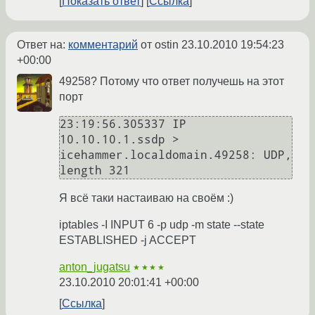
Показать ответ
Ссылка
Ответ на:
комментарий
от ostin
23.10.2010 19:54:23
+00:00
49258? Потому что ответ получешь на этот
порт
23:19:56.305337 IP 
10.10.10.1.ssdp > 
icehammer.localdomain.49258: UDP, 
length 321
Я всё таки настаиваю на своём :)
iptables -I INPUT 6 -p udp -m state --state
ESTABLISHED -j ACCEPT
anton_jugatsu
★★★★
23.10.2010 20:01:41 +00:00
Ссылка