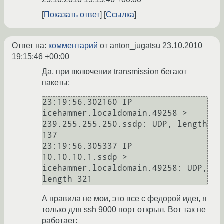
Показать ответ
Ссылка
Ответ на:
комментарий
от anton_jugatsu
23.10.2010
19:15:46 +00:00
Да, при включении transmission бегают
пакеты:
23:19:56.302160 IP 
icehammer.localdomain.49258 > 
239.255.255.250.ssdp: UDP, length 
137

23:19:56.305337 IP 
10.10.10.1.ssdp > 
icehammer.localdomain.49258: UDP, 
length 321
А правила не мои, это все с федорой идет, я
только для ssh 9000 порт открыл. Вот так не
работает: