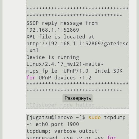
*********************************
*******************************

SSDP reply message from 
192.168.1.1:52869

XML file is located at 
http://192.168.1.1:52869/gatedesc
.xml

Device is running 
Linux/2.4.17_mvl21-malta-
mips_fp_le, UPnP/1.0, Intel SDK 
for
 UPnP devices /1.2

*********************************
*******************************

Развернуть
[jugatsu@lenovo ~]$ 
sudo
 tcpdump 
-i eth0 port 1900

tcpdump: verbose output 
suppressed, use -v or -vv 
for