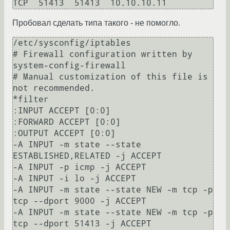
TCP  51413  51413  10.10.10.11
Пробовал сделать типа такого - не помогло.
/etc/sysconfig/iptables

# Firewall configuration written by 
system-config-firewall

# Manual customization of this file is 
not recommended.

*filter

:INPUT ACCEPT [0:0]

:FORWARD ACCEPT [0:0]

:OUTPUT ACCEPT [0:0]

-A INPUT -m state --state 
ESTABLISHED,RELATED -j ACCEPT

-A INPUT -p icmp -j ACCEPT

-A INPUT -i lo -j ACCEPT

-A INPUT -m state --state NEW -m tcp -p 
tcp --dport 9000 -j ACCEPT

-A INPUT -m state --state NEW -m tcp -p 
tcp --dport 51413 -j ACCEPT
