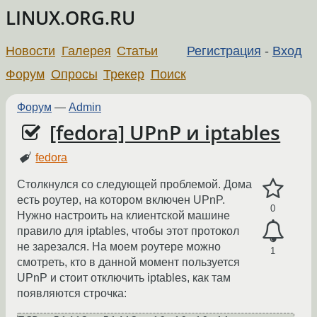
LINUX.ORG.RU
Новости
Галерея
Статьи
Регистрация
-
Вход
Форум
Опросы
Трекер
Поиск
Форум
—
Admin
[fedora] UPnP и iptables
fedora
Столкнулся со следующей проблемой. Дома
есть роутер, на котором включен UPnP.
0
Нужно настроить на клиентской машине
правило для iptables, чтобы этот протокол
не зарезался. На моем роутере можно
1
смотреть, кто в данной момент пользуется
UPnP и стоит отключить iptables, как там
появляются строчка: