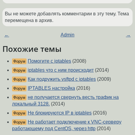
Вы не можете добавлять комментарии в эту тему. Тема
перемещена в архив.
←
Admin
→
Похожие темы
Помогите с iptables
(2008)
Форум
iptables что с ним происходит
(2014)
Форум
Как подружить vsftpd с iptables
(2009)
Форум
IPTABLES настройка
(2016)
Форум
не получается свернуть весть трафик на
Форум
локальный 3128.
(2014)
Не блокируются IP в iptables
(2016)
Форум
Не работает подключение к VNC-серверу
Форум
работающему под CentOS, через http
(2014)