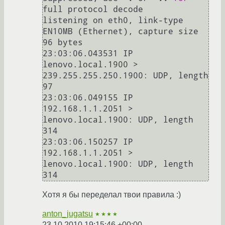
full protocol decode

listening on eth0, link-type 
EN10MB (Ethernet), capture size 
96 bytes

23:03:06.043531 IP 
lenovo.local.1900 > 
239.255.255.250.1900: UDP, length 
97

23:03:06.049155 IP 
192.168.1.1.2051 > 
lenovo.local.1900: UDP, length 
314

23:03:06.150257 IP 
192.168.1.1.2051 > 
lenovo.local.1900: UDP, length 
314
Хотя я бы переделал твои правила :)
anton_jugatsu
★★★★
23.10.2010 19:15:46 +00:00