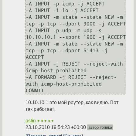
-A INPUT -p icmp -j ACCEPT

-A INPUT -i lo -j ACCEPT

-A INPUT -m state --state NEW -m 
tcp -p tcp --dport 9000 -j ACCEPT

-A INPUT -p udp -m udp -s 
10.10.10.1 --sport 1900 -j ACCEPT

-A INPUT -m state --state NEW -m 
tcp -p tcp --dport 51413 -j 
ACCEPT

-A INPUT -j REJECT --reject-with 
icmp-host-prohibited

-A FORWARD -j REJECT --reject-
with icmp-host-prohibited

COMMIT
10.10.10.1 это мой роутер, как видно. Вот
так работает.
ostin
★★★★★
23.10.2010 19:54:23 +00:00
автор топика