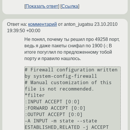
Показать ответ
Ссылка
Ответ на:
комментарий
от anton_jugatsu
23.10.2010
19:39:50 +00:00
Не понял, почему ты решил про 49258 порт,
ведь я даже пакеты снифал по 1900 (-; В
итоге погуглил по предложенному тобой
порту и правило нашлось.
# Firewall configuration written 
by system-config-firewall

# Manual customization of this 
file is not recommended.

*filter

:INPUT ACCEPT [0:0]

:FORWARD ACCEPT [0:0]

:OUTPUT ACCEPT [0:0]

-A INPUT -m state --state 
ESTABLISHED,RELATED -j ACCEPT
