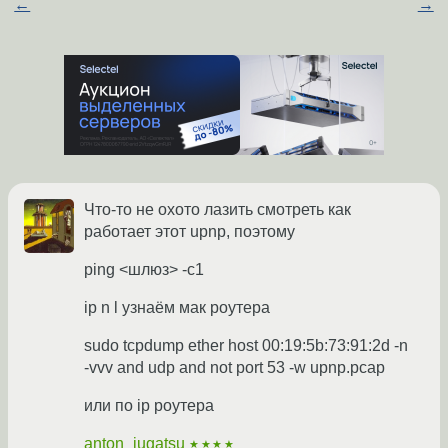
←
→
Что-то не охото лазить смотреть как
работает этот upnp, поэтому
ping <шлюз> -c1
ip n l узнаём мак роутера
sudo tcpdump ether host 00:19:5b:73:91:2d -n
-vvv and udp and not port 53 -w upnp.pcap
или по ip роутера
anton_jugatsu
★★★★