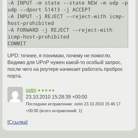
-A INPUT -m state --state NEW -m udp -p 
udp --dport 51413 -j ACCEPT

-A INPUT -j REJECT --reject-with icmp-
host-prohibited

-A FORWARD -j REJECT --reject-with 
icmp-host-prohibited

COMMIT
UPD: точнее, я понимаю, почему не помогло.
Видимо для UPnP нужен какой-то особый запрос,
после чего на роутере начинает работать проброс
порта.
ostin
★★★★★
23.10.2010 15:28:39 +00:00
Последнее исправление: ostin
23.10.2010 15:46:17
+00:00
(всего исправлений: 1)
Ссылка