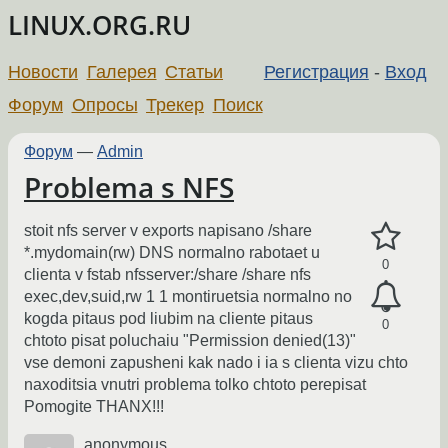
LINUX.ORG.RU
Новости
Галерея
Статьи
Регистрация
-
Вход
Форум
Опросы
Трекер
Поиск
Форум
—
Admin
Problema s NFS
stoit nfs server v exports napisano /share
*.mydomain(rw) DNS normalno rabotaet u
0
clienta v fstab nfsserver:/share /share nfs
exec,dev,suid,rw 1 1 montiruetsia normalno no
kogda pitaus pod liubim na cliente pitaus
0
chtoto pisat poluchaiu "Permission denied(13)"
vse demoni zapusheni kak nado i ia s clienta vizu chto
naxoditsia vnutri problema tolko chtoto perepisat
Pomogite THANX!!!
anonymous