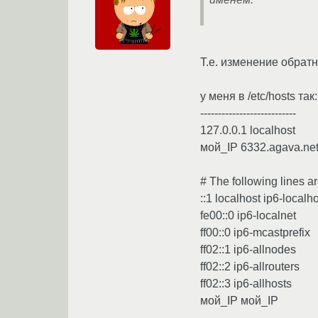
Т.е. изменение обрат
у меня в /etc/hosts так:
---------------------------
127.0.0.1 localhost
мой_IP 6332.agava.ne
# The following lines a
::1 localhost ip6-localh
fe00::0 ip6-localnet
ff00::0 ip6-mcastprefix
ff02::1 ip6-allnodes
ff02::2 ip6-allrouters
ff02::3 ip6-allhosts
мой_IP мой_IP
---------------------------