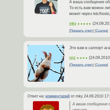
А ваша сообщение об 
То есть вам можно ли
может через /etc/host
mky
(
24.09.20
★★★★★
Показать ответ
Ссылка
Это вам в саппорт аг
nnz
(
24.09.2010
★★★★
Показать ответ
Ссылка
Ответ на:
комментарий
от mky
24.09.2010 17
А ваша сообщение о
именем.