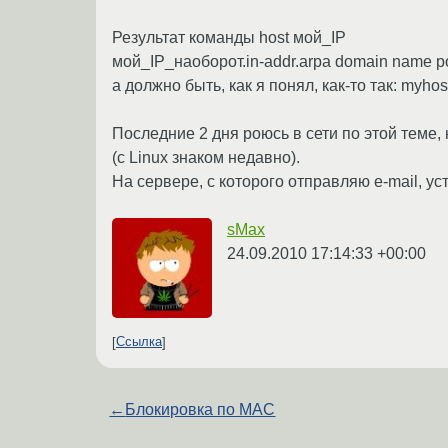
Результат команды host мой_IP
мой_IP_наоборот.in-addr.arpa domain name po
а должно быть, как я понял, как-то так: myho
Последние 2 дня роюсь в сети по этой теме, 
(с Linux знаком недавно).
На сервере, с которого отправляю e-mail, ус
sMax
24.09.2010 17:14:33 +00:00
Ссылка
←
Блокировка по MAC