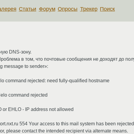
алерея
Статьи
Форум
Опросы
Трекер
Поиск
ную DNS-зону.
Проблема в том, что почтовые сообщения не доходят до пол
ing message to sender»:
Helo command rejected: need fully-qualified hostname
 Helo command rejected
O or EHLO - IP address not allowed
ort.nxt.ru 554 Your access to this mail system has been rejecte
error, please contact the intended recipient via alternate means.