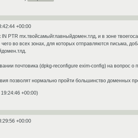
8:42:44 +00:00
 IN PTR mx.твойсамыйглавныйдомен.тлд, и в зоне твоегоса
е чего во всех зонах, для которых отправляются письма, до
домен.тлд.
ании почтовика (dpkg-reconfigure exim-config) на вопрос о
вия позволят нормально пройти большинство доменных пр
 19:24:46 +00:00
)
8:29:56 +00:00