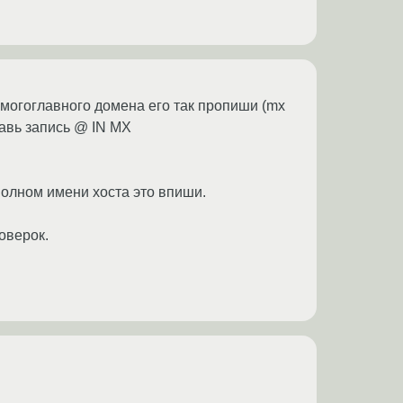
могоглавного домена его так пропиши (mx
бавь запись @ IN MX
 полном имени хоста это впиши.
оверок.