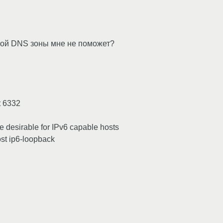
ной DNS зоны мне не поможет?
t 6332
re desirable for IPv6 capable hosts
ost ip6-loopback