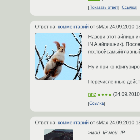
Показать ответ
Ссылка
Ответ на:
комментарий
от sMax
24.09.2010 1
Назови этот айпишник
IN A айпишник). Посл
mx.твойсамыйглавный
Ну и при конфигуриров
Перечисленные дейст
nnz
(
24.09.2010
★★★★
Ссылка
Ответ на:
комментарий
от sMax
24.09.2010 1
>мой_IP мой_IP