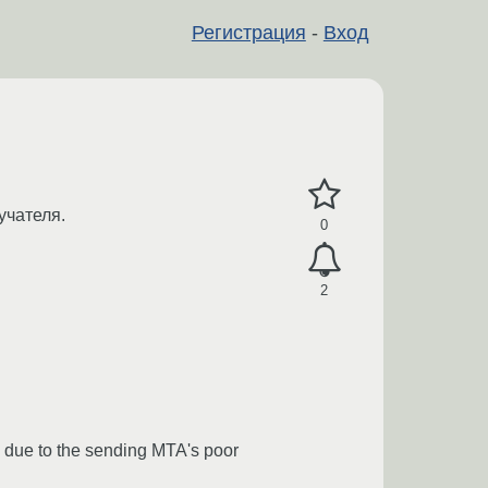
Регистрация
-
Вход
учателя.
0
2
d due to the sending MTA's poor