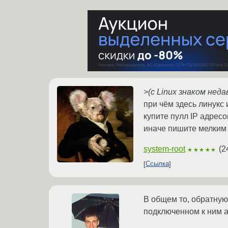
>(с Linux знаком неда
при чём здесь линукс и
купите пулл IP адресо
иначе пишите мелким 
system-root
(
2
★★★★★
Ссылка
В общем то, обратную
подключенном к ним а