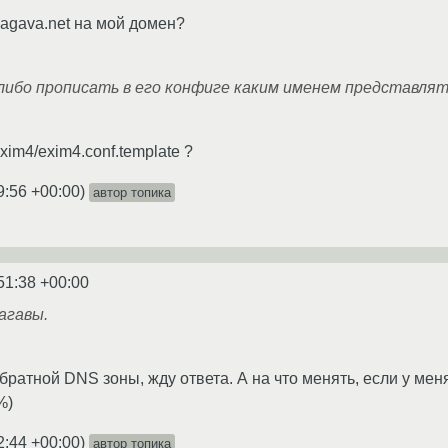
agava.net на мой домен?
либо прописать в его конфиге каким именем представля
xim4/exim4.conf.template ?
9:56 +00:00
)
автор топика
51:38 +00:00
агавы.
братной DNS зоны, жду ответа. А на что менять, если у мен
%)
2:44 +00:00
)
автор топика