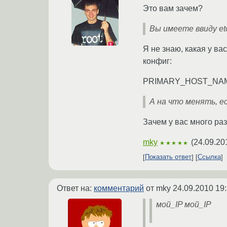
Это вам зачем?
Вы имеете ввиду etc
Я не знаю, какая у ва
конфиг:
PRIMARY_HOST_NAME 
А на что менять, е
Зачем у вас много ра
mky
(
24.09.20
★★★★★
Показать ответ
Ссылка
Ответ на:
комментарий
от mky
24.09.2010 19
мой_IP мой_IP