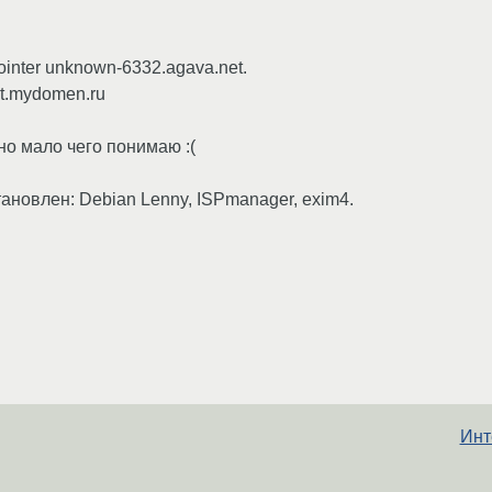
inter unknown-6332.agava.net.
st.mydomen.ru
но мало чего понимаю :(
тановлен: Debian Lenny, ISPmanager, exim4.
Инт