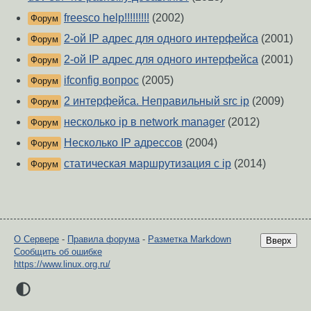
freesco help!!!!!!!!!
(2002)
Форум
2-ой IP адрес для одного интерфейса
(2001)
Форум
2-ой IP адрес для одного интерфейса
(2001)
Форум
ifconfig вопрос
(2005)
Форум
2 интерфейса. Неправильный src ip
(2009)
Форум
несколько ip в network manager
(2012)
Форум
Несколько IP адрессов
(2004)
Форум
статическая маршрутизация с ip
(2014)
Форум
О Сервере
-
Правила форума
-
Разметка Markdown
Вверх
Сообщить об ошибке
https://www.linux.org.ru/