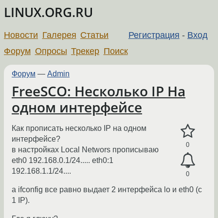
LINUX.ORG.RU
Новости
Галерея
Статьи
Регистрация
-
Вход
Форум
Опросы
Трекер
Поиск
Форум
—
Admin
FreeSCO: Несколько IP На
одном интерфейсе
Как прописать несколько IP на одном
интерфейсе?
0
в настройках Local Networs прописываю
eth0 192.168.0.1/24..... eth0:1
192.168.1.1/24....
0
а ifconfig все равно выдает 2 интерфейса lo и eth0 (с
1 IP).