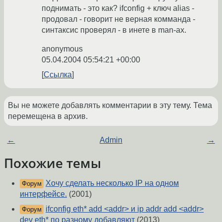
поднимать - это как? ifconfig + ключ alias -
продовал - говорит не верная комманда -
синтаксис проверял - в инете в man-ах.
anonymous
05.04.2004 05:54:21 +00:00
Ссылка
Вы не можете добавлять комментарии в эту тему. Тема
перемещена в архив.
←
Admin
→
Похожие темы
Хочу сделать несколько IP на одном
Форум
интерфейсе.
(2001)
ifconfig eth* add <addr> и ip addr add <addr>
Форум
dev eth* по разному добавляют
(2013)