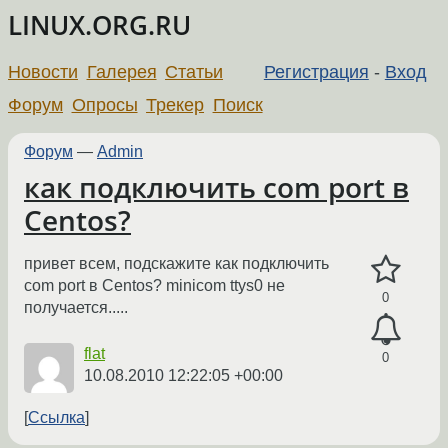
LINUX.ORG.RU
Новости
Галерея
Статьи
Регистрация
-
Вход
Форум
Опросы
Трекер
Поиск
Форум
—
Admin
как подключить com port в
Centos?
привет всем, подскажите как подключить
com port в Centos? minicom ttys0 не
0
получается.....
flat
0
10.08.2010 12:22:05 +00:00
Ссылка