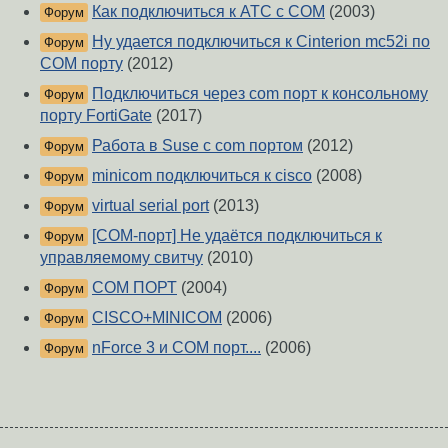
Как подключиться к АТС с COM
(2003)
Форум
Ну удается подключиться к Cinterion mc52i по
Форум
COM порту
(2012)
Подключиться через com порт к консольному
Форум
порту FortiGate
(2017)
Работа в Suse с com портом
(2012)
Форум
minicom подключиться к cisco
(2008)
Форум
virtual serial port
(2013)
Форум
[COM-порт] Не удаётся подключиться к
Форум
управляемому свитчу
(2010)
COM ПОРТ
(2004)
Форум
CISCO+MINICOM
(2006)
Форум
nForce 3 и COM порт....
(2006)
Форум