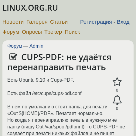
LINUX.ORG.RU
Новости
Галерея
Статьи
Регистрация
-
Вход
Форум
Опросы
Трекер
Поиск
Форум
—
Admin
CUPS-PDF: не удаётся
перенаправить печать
Есть Ubuntu 9.10 и Cups-PDF.
0
Есть файл /etc/cups/cups-pdf.conf
В нём по умолчанию стоит папка для печати
0
«Out ${HOME}/PDF». Печатает нормально.
Но когда я перенаправляю печать в нужную мне
папку (пишу Out /var/spool/pdfprint), то CUPS-PDF не
создаёт при печати никаких файлов и не пишет