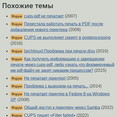
Похожие темы
cups-pdf не печатает
(2007)
Форум
Перестала работать печать в PDF после
Форум
добваления нового принтера
(2009)
CUPS не выполняет скрипт в postprocessing
Форум
(2016)
[archlinux] Проблема при печати djvu
(2010)
Форум
Как получить информацию о завершении
Форум
печати через cups-pdf, либо узнать что формируемый
им pdf-файл не занят никаким процессом?
(2015)
Не печатает принтер!
(2005)
Форум
Проблема с выводом на печать...
(2014)
Форум
Не печатает принтер в Fedore 8 на Windows
Форум
XP
(2008)
Общий доступ к принтеру через Samba
(2022)
Форум
CUPS пишет «Filter failed»
(2022)
Форум