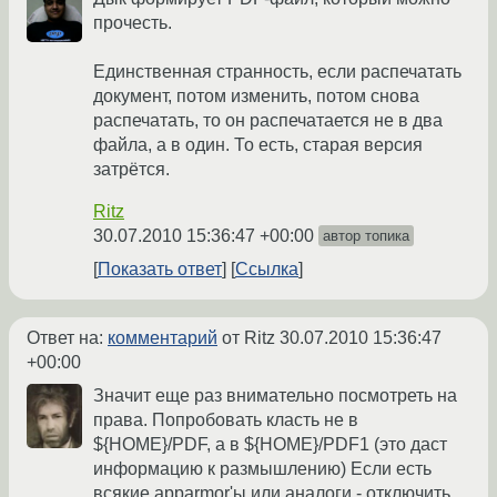
прочесть.
Единственная странность, если распечатать
документ, потом изменить, потом снова
распечатать, то он распечатается не в два
файла, а в один. То есть, старая версия
затрётся.
Ritz
30.07.2010 15:36:47 +00:00
автор топика
Показать ответ
Ссылка
Ответ на:
комментарий
от Ritz
30.07.2010 15:36:47
+00:00
Значит еще раз внимательно посмотреть на
права. Попробовать класть не в
${HOME}/PDF, а в ${HOME}/PDF1 (это даст
информацию к размышлению) Если есть
всякие apparmor'ы или аналоги - отключить.