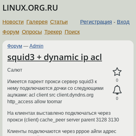
LINUX.ORG.RU
Новости
Галерея
Статьи
Регистрация
-
Вход
Форум
Опросы
Трекер
Поиск
Форум
—
Admin
squid3 + dynamic ip acl
Салют
0
Имеется парент прокси сервер squid3 к
нему подключаются дочки со следующими
ацлками: acl client src client.dyndns.org
0
http_access allow toomar
На клиентах выставлено подключаться через
прокси (client) cache_peer server parent 3128 3130
Клиенты подключаются через pppoe айпи адрес