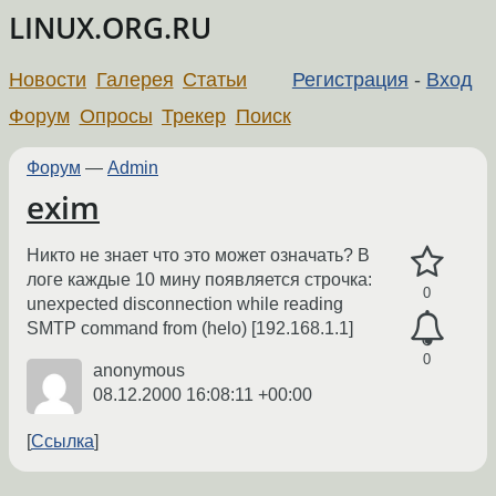
LINUX.ORG.RU
Новости
Галерея
Статьи
Регистрация
-
Вход
Форум
Опросы
Трекер
Поиск
Форум
—
Admin
exim
Никто не знает что это может означать? В
логе каждые 10 мину появляется строчка:
0
unexpected disconnection while reading
SMTP command from (helo) [192.168.1.1]
0
anonymous
08.12.2000 16:08:11 +00:00
Ссылка