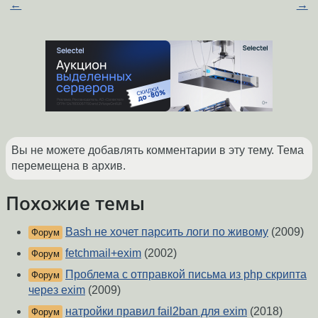
←
→
Вы не можете добавлять комментарии в эту тему. Тема
перемещена в архив.
Похожие темы
Bash не хочет парсить логи по живому
(2009)
Форум
fetchmail+exim
(2002)
Форум
Проблема с отправкой письма из php скрипта
Форум
через exim
(2009)
натройки правил fail2ban для exim
(2018)
Форум