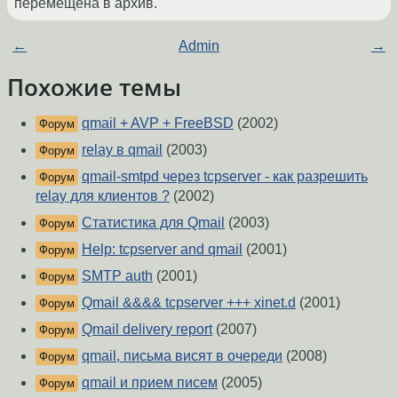
перемещена в архив.
←
Admin
→
Похожие темы
qmail + AVP + FreeBSD
(2002)
Форум
relay в qmail
(2003)
Форум
qmail-smtpd через tcpserver - как разрешить
Форум
relay для клиентов ?
(2002)
Статистика для Qmail
(2003)
Форум
Help: tcpserver and qmail
(2001)
Форум
SMTP auth
(2001)
Форум
Qmail &&&& tcpserver +++ xinet.d
(2001)
Форум
Qmail delivery report
(2007)
Форум
qmail, письма висят в очереди
(2008)
Форум
qmail и прием писем
(2005)
Форум