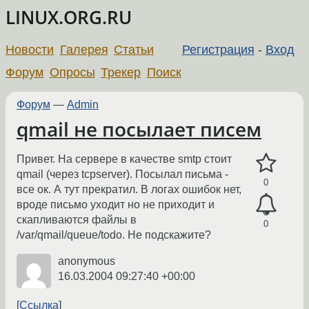
LINUX.ORG.RU
Новости
Галерея
Статьи
Регистрация
-
Вход
Форум
Опросы
Трекер
Поиск
Форум
—
Admin
qmail не посылает писем
Привет. На сервере в качестве smtp стоит
qmail (через tcpserver). Посылал письма -
0
все ок. А тут прекратил. В логах ошибок нет,
вроде письмо уходит но не приходит и
скапливаются файлы в
0
/var/qmail/queue/todo. Не подскажите?
anonymous
16.03.2004 09:27:40 +00:00
Ссылка