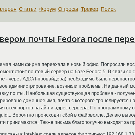
алерея
Статьи
Форум
Опросы
Трекер
Поиск
вером почты Fedora после пере
мая нами фирма переехала в новый офис. Попросили восс
мент стоит почтовый сервер на базе Fedora 5. В связи со
не - через АДСЛ-провайдера) необходимо было перенастроит
тевое администрирование, возникли проблемы. На данный 
правку почты. Наибольшая существующая проблема - получен
рировано доменное имя, почта с которого транслируется 
я всех портов на ай-пи адрес сервера. По программному о
, squid... Вероятно происходит сбой в файрволле. Делаю выв
сети принимаются. Также письма благополучно выходят за п
исаны в iptables: среди адресов фигурируют 192.168.1.33 и 