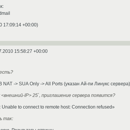
к:
dmail
0 17:09:14 +00:00
)
7.2010 15:58:27 +00:00
 есть?
В NAT -> SUA Only -> All Ports (указан Ай-пи Линукс сервера)
et <внешний-IP> 25`, приглашение сервера появится?
t: Unable to connect to remote host: Connection refused»
 так: