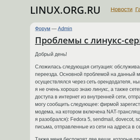
LINUX.ORG.RU
Новости
Г
Форум
—
Admin
Проблемы с линукс-сер
Добрый день!
Сложилась следующая ситуация: обслуживае
переезда. Основной проблемой на данный мо
осуществлялся через сеть орендодателя, ны
я не очень хорошо знаю линукс, а также се
доступа в интернет из внутренней сети, от
могу сообщить следующее: фирмой зарегист
модема, на котором включена NAT-трансляци
я разобрался): Fedora 5, sendmail, dovecot
письма, отправленные из сети на адреса в 
Также меня беспокоят две вещи, которые проп