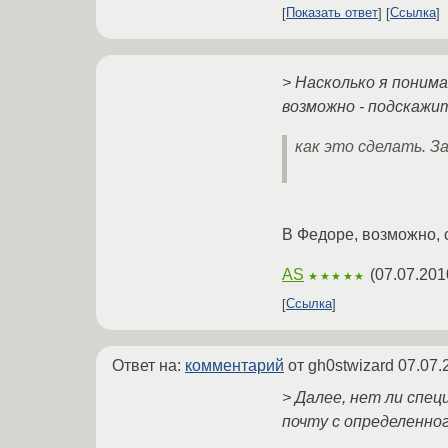
Показать ответ
Ссылка
> Насколько я понима
возможно - подскажи
как это сделать. З
В Федоре, возможно, ср
AS
(
07.07.201
★★★★★
Ссылка
Ответ на:
комментарий
от gh0stwizard
07.07.
> Далее, нет ли спе
почту с определенног