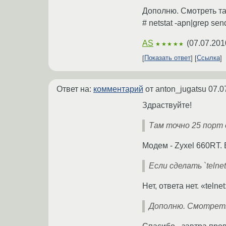
Дополню. Смотреть та
# netstat -apn|grep sen
AS
(
07.07.201
★★★★★
Показать ответ
Ссылка
Ответ на:
комментарий
от anton_jugatsu
07.0
Здраствуйте!
Там точно 25 порт
Модем - Zyxel 660RT. 
Если сделать `teln
Нет, ответа нет. «telne
Дополню. Смотреть