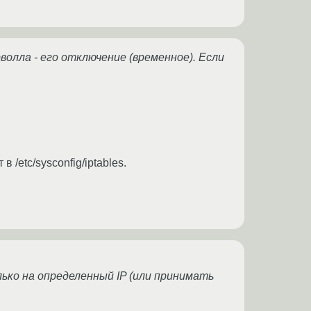
олла - его отключение (временное). Если
 /etc/sysconfig/iptables.
лько на определенный IP (или принимать