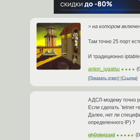
> на котором включен
Там точно 25 порт ест
И традиционно iptables
anton_jugatsu
(
★★★★
Показать ответ
Ссылка
АДСЛ-модему точно р
Если сделать `telnet
Далее, нет ли специф
определенного IP) ?
gh0stwizard
(
0
★★★★★