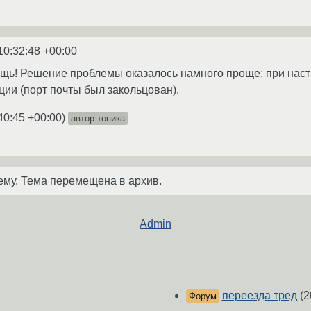
10:32:48 +00:00
ощь! Решение проблемы оказалось намного проще: при нас
ии (порт почты был закольцован).
40:45 +00:00
)
автор топика
ему. Тема перемещена в архив.
Admin
переезда тред
(2
Форум