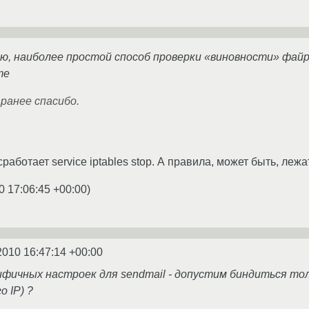
ю, наиболее простой способ проверки «виновности» файрв
те
аранее спасибо.
аботает service iptables stop. А правила, может быть, лежат в
0 17:06:45 +00:00
)
2010 16:47:14 +00:00
цифичных настроек для sendmail - допустим биндиться то
о IP) ?