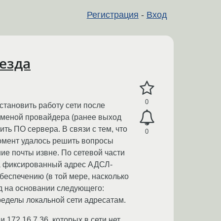
Регистрация
-
Вход
езда
0
тановить работу сети после
 сменой провайдера (ранее выход
ь ПО сервера. В связи с тем, что
0
момент удалось решить вопросы
ие почты извне. По сетевой части
на фиксированный адрес АДСЛ-
беспечению (в той мере, насколько
од на основании следующего:
ределы локальной сети адресатам.
172.16.7.36, которых в сети нет.