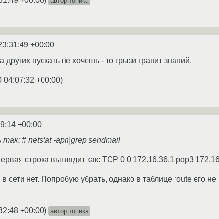
31:49 +00:00
)
автор топика
23:31:49 +00:00
а других пускать не хочешь - то грызи гранит знаний.
0 04:07:32 +00:00
)
09:14 +00:00
ак: # netstat -apn|grep sendmail
ервая строка выглядит как: TCP 0 0 172.16.36.1:pop3 172.16.
 сети нет. Попробую убрать, однако в таблице route его не
32:48 +00:00
)
автор топика