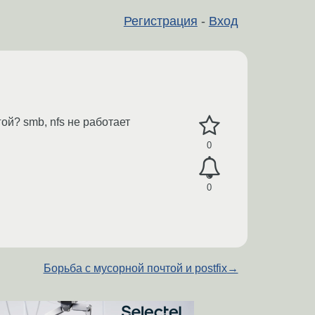
Регистрация
-
Вход
ой? smb, nfs не работает
0
0
Борьба с мусорной почтой и postfix
→