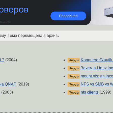
ему. Тема перемещена в архив.
0 ?
(2004)
Konqueror/Nautilu
Форум
Зачем в Linux lo
Форум
mount.nfs: an inc
Форум
 на QNAP
(2019)
NFS vs SMB vs 
Форум
ь
(2003)
nfs clients
(1999)
Форум