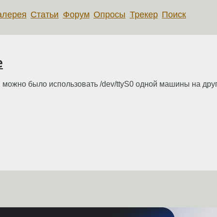
алерея
Статьи
Форум
Опросы
Трекер
Поиск
e
бы можно было использовать /dev/ttyS0 одной машины на друг