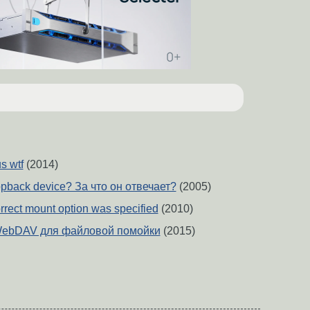
s wtf
(2014)
opback device? За что он отвечает?
(2005)
orrect mount option was specified
(2010)
WebDAV для файловой помойки
(2015)