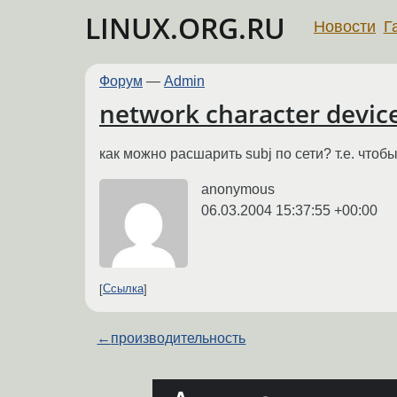
LINUX.ORG.RU
Новости
Г
Форум
—
Admin
network character devic
как можно расшарить subj по сети? т.е. что
anonymous
06.03.2004 15:37:55 +00:00
Ссылка
←
производительность