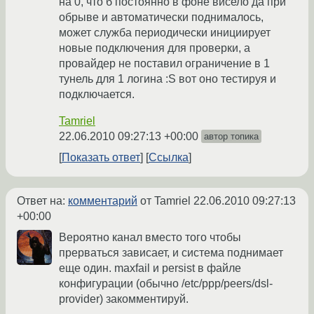
на 0, что б постоянно в фоне висело да при
обрыве и автоматически поднималось,
может служба периодически инициирует
новые подключения для проверки, а
провайдер не поставил ограничение в 1
тунель для 1 логина :S вот оно тестируя и
подключается.
Tamriel
22.06.2010 09:27:13 +00:00
автор топика
Показать ответ
Ссылка
Ответ на:
комментарий
от Tamriel
22.06.2010 09:27:13
+00:00
Вероятно канал вместо того чтобы
прерваться зависает, и система поднимает
еще один. maxfail и persist в файле
конфигурации (обычно /etc/ppp/peers/dsl-
provider) закомментируй.