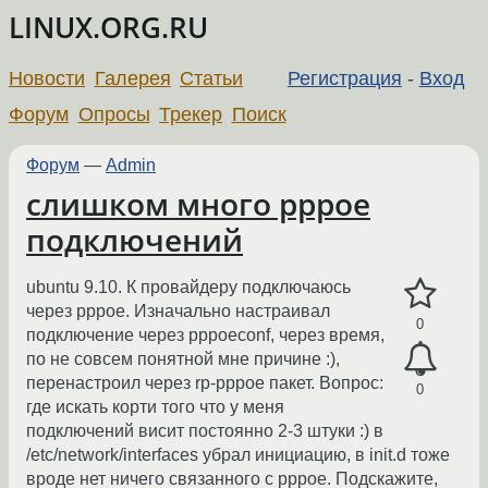
LINUX.ORG.RU
Новости
Галерея
Статьи
Регистрация
-
Вход
Форум
Опросы
Трекер
Поиск
Форум
—
Admin
слишком много pppoe
подключений
ubuntu 9.10. К провайдеру подключаюсь
через pppoe. Изначально настраивал
0
подключение через pppoeconf, через время,
по не совсем понятной мне причине :),
перенастроил через rp-pppoe пакет. Вопрос:
0
где искать корти того что у меня
подключений висит постоянно 2-3 штуки :) в
/etc/network/interfaces убрал инициацию, в init.d тоже
вроде нет ничего связанного с pppoe. Подскажите,