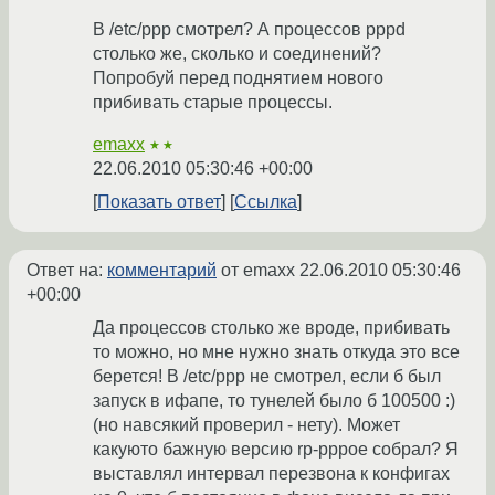
В /etc/ppp смотрел? А процессов pppd
столько же, сколько и соединений?
Попробуй перед поднятием нового
прибивать старые процессы.
emaxx
★★
22.06.2010 05:30:46 +00:00
Показать ответ
Ссылка
Ответ на:
комментарий
от emaxx
22.06.2010 05:30:46
+00:00
Да процессов столько же вроде, прибивать
то можно, но мне нужно знать откуда это все
берется! В /etc/ppp не смотрел, если б был
запуск в ифапе, то тунелей было б 100500 :)
(но навсякий проверил - нету). Может
какуюто бажную версию rp-pppoe собрал? Я
выставлял интервал перезвона к конфигах