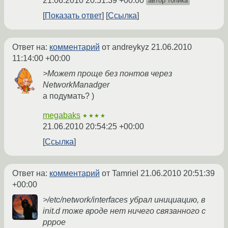
21.06.2010 20:51:39 +00:00
автор топика
Показать ответ
Ссылка
Ответ на:
комментарий
от andreykyz
21.06.2010
11:14:00 +00:00
>Может проще без понтов через
NetworkManadger
а подумать? )
megabaks
★★★★
21.06.2010 20:54:25 +00:00
Ссылка
Ответ на:
комментарий
от Tamriel
21.06.2010 20:51:39
+00:00
>/etc/network/interfaces убрал инициацию, в
init.d тоже вроде нет ничего связанного с
pppoe