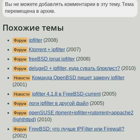
Вы не можете добавлять комментарии в эту тему. Тема
перемещена в архив.
Похожие темы
ipfilter
(2008)
Форум
Ktorrent + ipfilter
(2007)
Форум
freeBSD ipnat ipfilter
(2008)
Форум
delugeD + ipfilter, куда сувать блоклист?
(2010)
Форум
Команда OpenBSD пишет замену ipfilter
Новости
(2001)
ipfilter 4.1.8 в FreeBSD-current
(2005)
Новости
логи ipfilter в другой файл
(2005)
Форум
openSUSE rtorrent+ipfilter+rutorrent+appache2
Форум
(lighthttpd)
(2010)
FreeBSD: что лучше IPFilter или Firewall?
Форум
(2002)