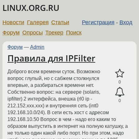
LINUX.ORG.RU
Новости
Галерея
Статьи
Регистрация
-
Вход
Форум
Опросы
Трекер
Поиск
Форум
—
Admin
Правила для IPFilter
Доброго всем времени суток. Возможно
вопрос глупый, но с сабжем столкнулся
0
впервые, а разбираться времени нет.
Собственно вопрос: на сервере (solaris,
ipfilter) 2 интерфейса, внешка (rl0 ip -
0
212.152.xxx.xxx) и внутренняя сеть (int0
192.168.10.0/24). В сети есть хост с адресом
192.168.10.50 Вопрос в чем - надо его каким то
образом выпустить в интернет на полную катушку, а
не только один какой либо порт. Но при этом, надо