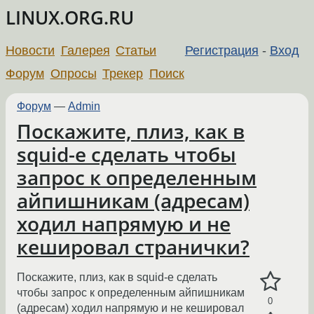
LINUX.ORG.RU
Новости
Галерея
Статьи
Регистрация
-
Вход
Форум
Опросы
Трекер
Поиск
Форум
—
Admin
Поскажите, плиз, как в
squid-е сделать чтобы
запрос к определенным
айпишникам (адресам)
ходил напрямую и не
кешировал странички?
Поскажите, плиз, как в squid-е сделать
чтобы запрос к определенным айпишникам
0
(адресам) ходил напрямую и не кешировал