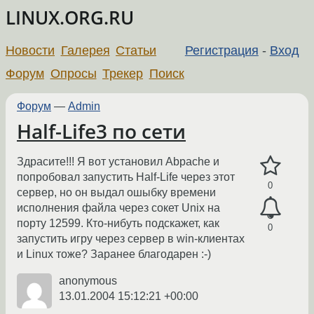
LINUX.ORG.RU
Новости
Галерея
Статьи
Регистрация
-
Вход
Форум
Опросы
Трекер
Поиск
Форум
—
Admin
Half-Life3 по сети
Здрасите!!! Я вот установил Abpache и
попробовал запустить Half-Life через этот
0
сервер, но он выдал ошыбку времени
исполнения файла через сокет Unix на
порту 12599. Кто-нибуть подскажет, как
0
запустить игру через сервер в win-клиентах
и Linux тоже? Заранее благодарен :-)
anonymous
13.01.2004 15:12:21 +00:00