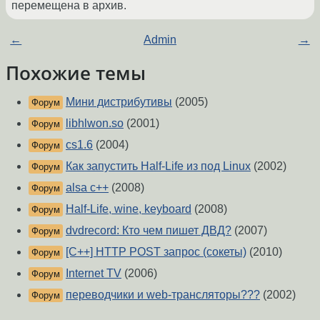
перемещена в архив.
←
Admin
→
Похожие темы
Мини дистрибутивы
(2005)
Форум
libhlwon.so
(2001)
Форум
cs1.6
(2004)
Форум
Как запустить Half-Life из под Linux
(2002)
Форум
alsa c++
(2008)
Форум
Half-Life, wine, keyboard
(2008)
Форум
dvdrecord: Кто чем пишет ДВД?
(2007)
Форум
[C++] HTTP POST запрос (сокеты)
(2010)
Форум
Internet TV
(2006)
Форум
переводчики и web-трансляторы???
(2002)
Форум