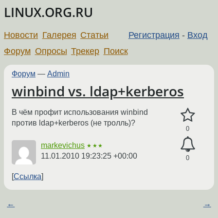
LINUX.ORG.RU
Новости
Галерея
Статьи
Регистрация
-
Вход
Форум
Опросы
Трекер
Поиск
Форум
—
Admin
winbind vs. ldap+kerberos
В чём профит использования winbind
против ldap+kerberos (не тролль)?
0
markevichus
★★★
11.01.2010 19:23:25 +00:00
0
Ссылка
←
→