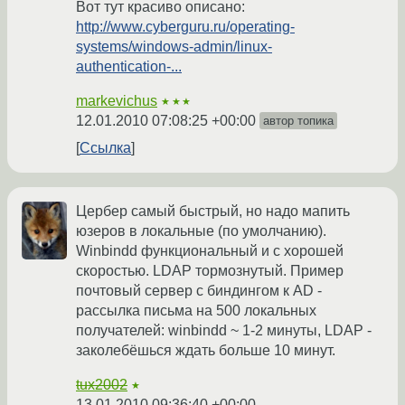
Вот тут красиво описано:
http://www.cyberguru.ru/operating-
systems/windows-admin/linux-
authentication-...
markevichus
★★★
12.01.2010 07:08:25 +00:00
автор топика
Ссылка
Цербер самый быстрый, но надо мапить
юзеров в локальные (по умолчанию).
Winbindd функциональный и с хорошей
скоростью. LDAP тормознутый. Пример
почтовый сервер с биндингом к AD -
рассылка письма на 500 локальных
получателей: winbindd ~ 1-2 минуты, LDAP -
заколебёшься ждать больше 10 минут.
tux2002
★
13.01.2010 09:36:40 +00:00