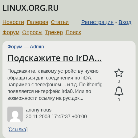
LINUX.ORG.RU
Новости
Галерея
Статьи
Регистрация
-
Вход
Форум
Опросы
Трекер
Поиск
Форум
—
Admin
Подскажите по IrDA...
Подскажите, к какому устройству нужно
обращаться для соединения по IrDA,
0
например с телефоном ... и т.д. По ifconfig
появляется интерфейс irda0. Или по
возможности ссылку на рус.док...
0
anonymous
30.11.2003 17:47:37 +00:00
Ссылка