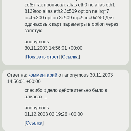
себя так прописал: alias eth0 ne alias eth1
8139too alias eth2 3c509 option ne irq=7
io=0x300 option 3c509 irq=5 io=0x240 Для
одинаковых карт параметры в option через
запятую
anonymous
30.11.2003 14:56:01 +00:00
Показать ответ
Ссылка
Ответ на:
комментарий
от anonymous
30.11.2003
14:56:01 +00:00
спасибо :) дело действительно было в
алиасах ...
anonymous
01.12.2003 02:19:26 +00:00
Ссылка