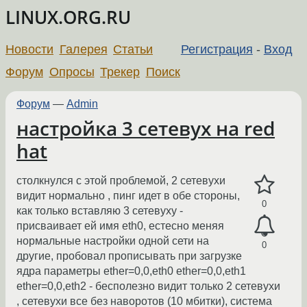
LINUX.ORG.RU
Новости
Галерея
Статьи
Регистрация
-
Вход
Форум
Опросы
Трекер
Поиск
Форум
—
Admin
настройка 3 сетевух на red
hat
столкнулся с этой проблемой, 2 сетевухи
видит нормально , пинг идет в обе стороны,
0
как только вставляю 3 сетевуху -
присваивает ей имя eth0, естесно меняя
нормальные настройки одной сети на
0
другие, пробовал прописывать при загрузке
ядра параметры ether=0,0,eth0 ether=0,0,eth1
ether=0,0,eth2 - бесполезно видит только 2 сетевухи
, сетевухи все без наворотов (10 мбитки), система