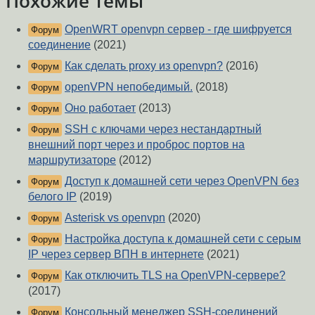
Похожие темы
OpenWRT openvpn сервер - где шифруется
Форум
соединение
(2021)
Как сделать proxy из openvpn?
(2016)
Форум
openVPN непобедимый.
(2018)
Форум
Оно работает
(2013)
Форум
SSH с ключами через нестандартный
Форум
внешний порт через и проброс портов на
маршрутизаторе
(2012)
Доступ к домашней сети через OpenVPN без
Форум
белого IP
(2019)
Asterisk vs openvpn
(2020)
Форум
Настройка доступа к домашней сети с серым
Форум
IP через сервер ВПН в интернете
(2021)
Как отключить TLS на OpenVPN-сервере?
Форум
(2017)
Консольный менеджер SSH-соединений
Форум