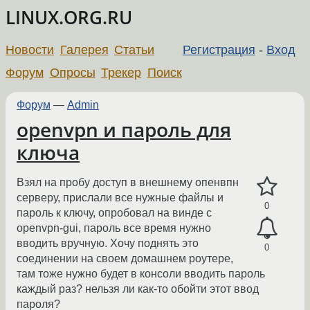
LINUX.ORG.RU
Новости
Галерея
Статьи
Регистрация
-
Вход
Форум
Опросы
Трекер
Поиск
Форум
—
Admin
openvpn и пароль для
ключа
Взял на пробу доступ в внешнему опенвпн
серверу, прислали все нужные файлы и
0
пароль к ключу, опробовал на винде с
openvpn-gui, пароль все время нужно
вводить вручную. Хочу поднять это
0
соединении на своем домашнем роутере,
там тоже нужно будет в консоли вводить пароль
каждый раз? нельзя ли как-то обойти этот ввод
пароля?