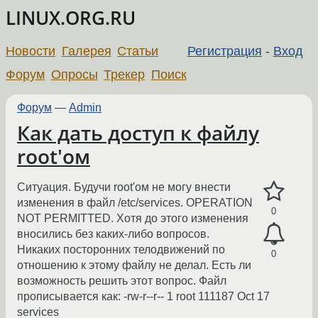
LINUX.ORG.RU
Новости
Галерея
Статьи
Регистрация
-
Вход
Форум
Опросы
Трекер
Поиск
Форум
—
Admin
Как дать доступ к файлу
root'ом
Ситуация. Будучи root'ом не могу внести
изменения в файл /etc/services. OPERATION
0
NOT PERMITTED. Хотя до этого изменения
вносились без каких-либо вопросов.
Никаких посторонних телодвижений по
0
отношению к этому файлу не делал. Есть ли
возможность решить этот вопрос. Файл
прописывается как: -rw-r--r-- 1 root 111187 Oct 17
services