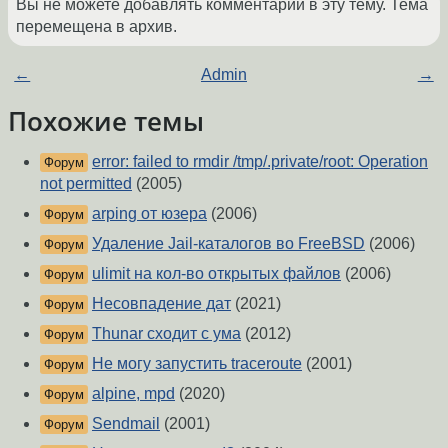
Вы не можете добавлять комментарии в эту тему. Тема
перемещена в архив.
←
Admin
→
Похожие темы
error: failed to rmdir /tmp/.private/root: Operation
Форум
not permitted
(2005)
arping от юзера
(2006)
Форум
Удаление Jail-каталогов во FreeBSD
(2006)
Форум
ulimit на кол-во открытых файлов
(2006)
Форум
Несовпадение дат
(2021)
Форум
Thunar сходит с ума
(2012)
Форум
Не могу запустить traceroute
(2001)
Форум
alpine, mpd
(2020)
Форум
Sendmail
(2001)
Форум