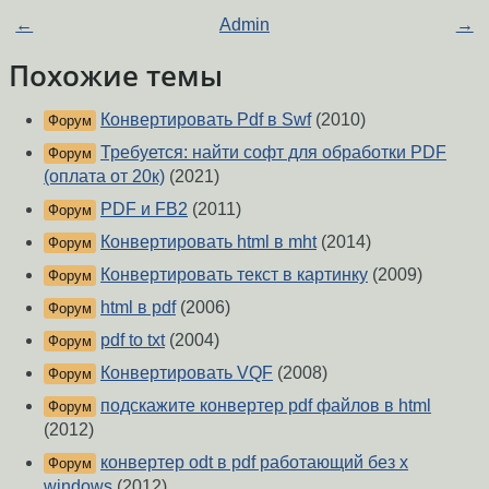
←
Admin
→
Похожие темы
Конвертировать Pdf в Swf
(2010)
Форум
Требуется: найти софт для обработки PDF
Форум
(оплата от 20к)
(2021)
PDF и FB2
(2011)
Форум
Конвертировать html в mht
(2014)
Форум
Конвертировать текст в картинку
(2009)
Форум
html в pdf
(2006)
Форум
pdf to txt
(2004)
Форум
Конвертировать VQF
(2008)
Форум
подскажите конвертер pdf файлов в html
Форум
(2012)
конвертер odt в pdf работающий без x
Форум
windows
(2012)