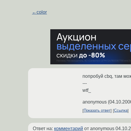
←
color
попробуй cbq, там мо
---
wtf_
anonymous
(
04.10.200
Показать ответ
Ссылка
Ответ на:
комментарий
от anonymous
04.10.