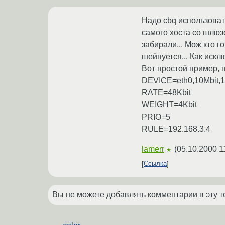
Надо cbq использовать
самого хоста со шлюз
забирали... Мож кто г
шейпуется... Как искл
Вот простой пример, п
DEVICE=eth0,10Mbit,1
RATE=48Kbit
WEIGHT=4Kbit
PRIO=5
RULE=192.168.3.4
lamerr
(
05.10.2000 1
★
Ссылка
Вы не можете добавлять комментарии в эту т