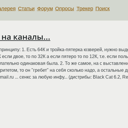
алерея
Статьи
Форум
Опросы
Трекер
Поиск
на каналы...
принципу: 1. Есть 64К и тройка-пятерка юзверей, нужно выд
К если двое, то по 32К а если пятеро то по 12К, т.е. если п
лательно одинаковая была. 2. То же самое, на с выставлени
итетом, то он "гребет" на себя сколько надо, а остальные 
.ru ... сенкс за любую инфу... (дистрибы: Black Cat 6.2, Red