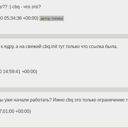
?? :) cbq - что это?
0 05:34:36 +00:00
)
автор топика
 ядру, а на свежий cbq.init тут только что ссылка была.
0 14:59:41 +00:00
)
ты уже начали работать? Имно cbq это только ограничение тр
7:01:00 +00:00
)