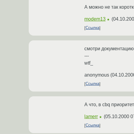
А можно не так коротко
modem13
(
04.10.200
★
Ссылка
смотри документацию к
---
wtf_
anonymous
(
04.10.200
Ссылка
А что, в cbq приорите
lamerr
(
05.10.2000 0
★
Ссылка