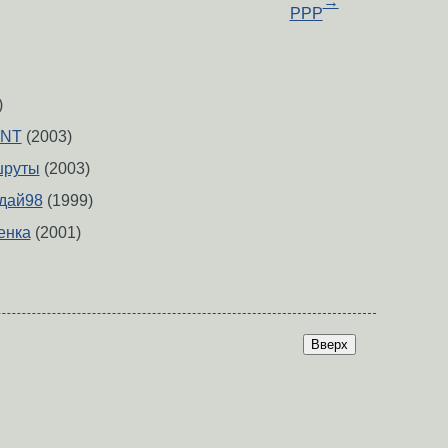
→
PPP
)
nNT
(2003)
шруты
(2003)
дай98
(1999)
енка
(2001)
Вверх