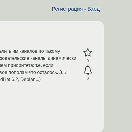
Регистрация
-
Вход
елить им каналов по такому
ользовательские каналы динамически
0
ем приоритета: т.е. если
двое пополам что осталось. З.Ы.
0
Hat 6.2, Debian...)