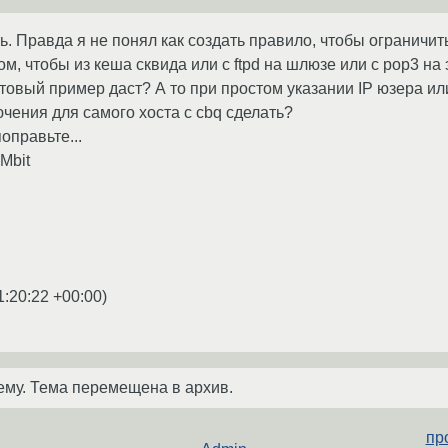
. Правда я не понял как создать правило, чтобы ограничит
ом, чтобы из кеша сквида или с ftpd на шлюзе или с pop3 н
отовый пример даст? А то при простом указании IP юзера и
ючения для самого хоста с cbq сделать?
оправьте...
Mbit
1:20:22 +00:00
)
ему. Тема перемещена в архив.
пр