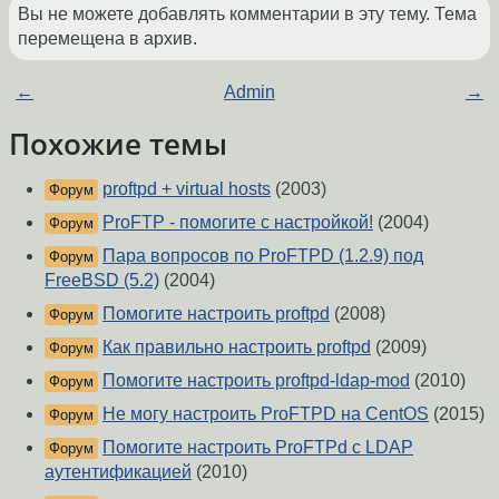
Вы не можете добавлять комментарии в эту тему. Тема
перемещена в архив.
←
Admin
→
Похожие темы
proftpd + virtual hosts
(2003)
Форум
ProFTP - помогите с настройкой!
(2004)
Форум
Пара вопросов по ProFTPD (1.2.9) под
Форум
FreeBSD (5.2)
(2004)
Помогите настроить proftpd
(2008)
Форум
Как правильно настроить proftpd
(2009)
Форум
Помогите настроить proftpd-ldap-mod
(2010)
Форум
Не могу настроить ProFTPD на CentOS
(2015)
Форум
Помогите настроить ProFTPd с LDAP
Форум
аутентификацией
(2010)