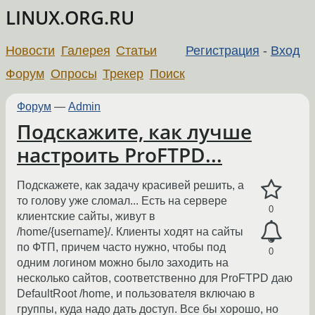
LINUX.ORG.RU
Новости
Галерея
Статьи
Регистрация
-
Вход
Форум
Опросы
Трекер
Поиск
Форум
—
Admin
Подскажите, как лучше
настроить ProFTPD...
Подскажете, как задачу красивей решить, а
то голову уже сломал... Есть на сервере
0
клиентские сайты, живут в
/home/{username}/. Клиенты ходят на сайты
по ФТП, причем часто нужно, чтобы под
0
одним логином можно было заходить на
несколько сайтов, соответственно для ProFTPD даю
DefaultRoot /home, и пользователя включаю в
группы, куда надо дать доступ. Все бы хорошо, но