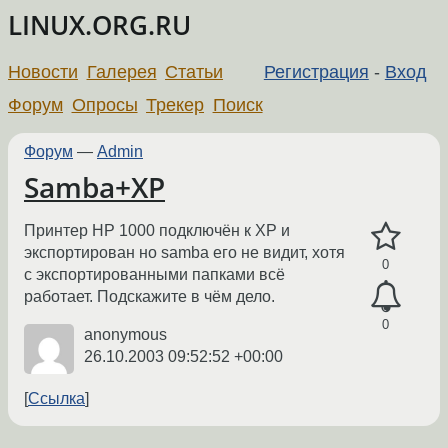
LINUX.ORG.RU
Новости
Галерея
Статьи
Регистрация
-
Вход
Форум
Опросы
Трекер
Поиск
Форум
—
Admin
Samba+XP
Принтер HP 1000 подключён к XP и
экспортирован но samba его не видит, хотя
0
с экспортированными папками всё
работает. Подскажите в чём дело.
0
anonymous
26.10.2003 09:52:52 +00:00
Ссылка