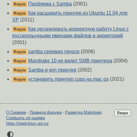
Проблема с Samba
(2001)
Форум
Как расшарить принтер из Ubuntu 11.04 для
Форум
XP
(2011)
Как организовать корректную работу Linux с
Форум
русскоязычными именами файлов и директорий
(2001)
samba серевер печати
(2006)
Форум
Mandrake 10 не видит SMB принтера
(2004)
Форум
Samba и win принтер
(2002)
Форум
установить принтер cups на mac os
(2021)
Форум
О Сервере
-
Правила форума
-
Разметка Markdown
Вверх
Сообщить об ошибке
https://www.linux.org.ru/